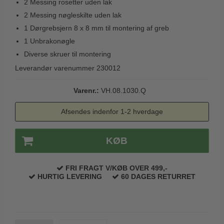
2 Messing rosetter uden lak
Trædørgreb på Langskilt
2 Messing nøgleskilte uden lak
Udendørs dørgreb
1 Dørgrebsjern 8 x 8 mm til montering af greb
1 Unbrakonøgle
Diverse skruer til montering
Leverandør varenummer 230012
Varenr.:
VH.08.1030.Q
Afsendes indenfor 1-2 hverdage
KØB
FRI FRAGT V/KØB OVER 499,-
HURTIG LEVERING
60 DAGES RETURRET