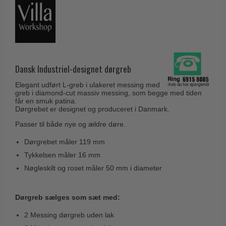
Husnumre
Knud Holscher dørgreb
Delfin & Hvalros
Brevindkast
Olivari
Gio Ponti LAMA
Ringetryk
Turnstyle Designs
Medici dørgreb
Postkasser
RANDI dørgreb
Svanemøllen træ dørgreb
Dansk Industriel-designet dørgreb
Dørhængsler
RDS Italienske dørgreb
Weingarden dørgreb
Elegant udført L-greb i ulakeret messing med
Skruer
Samuel Heath produkter
greb i diamond-cut massiv messing, som begge med tiden
Østerbro træ dørgreb
får en smuk patina.
Knager & Kroge
Sibes Metall
Dørgrebet er designet og produceret i Danmark.
Dørgreb Buster+Punch
Hattehylder
Passer til både nye og ældre døre.
Søe-Jensen & Co.
DND dørgreb
Kahytskrog
Dørgrebet måler 119 mm
Valli & Valli dørgreb
Formani dørgreb
Tykkelsen måler 16 mm
Messing pudsemiddel
YOUNG dørgreb
FSB dørgreb
Nøgleskilt og roset måler 50 mm i diameter
VONSILD Møbelgreb
Randi Classic Line
Dørgreb sælges som sæt med:
Turnstyle Designs Dørgreb
2 Messing dørgreb uden lak
Paskvilgreb - Terrasse