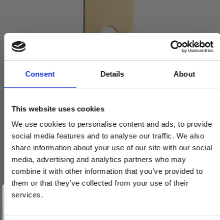
Consent
Details
About
This website uses cookies
Langskilt med vridergreb - Messing uden lak - Model FUNKIS -
235x55x3 mm
We use cookies to personalise content and ads, to provide
VH.13.1061.Q
social media features and to analyse our traffic. We also
share information about your use of our site with our social
media, advertising and analytics partners who may
839,00 DKK
combine it with other information that you’ve provided to
them or that they’ve collected from your use of their
VIS PRODUKT
Vind et gavekort
på 1000 kr.
services.
Få inspiration og gode tilbud direkte i din indbakke. Tilmeld dig
nyhedsbrevet og deltag automatisk i lodtrækningen om et
gavekort på 1.000 kr.
Afmeld dig når som helst. Vinderen trækkes den sidste hverdag i måneden.