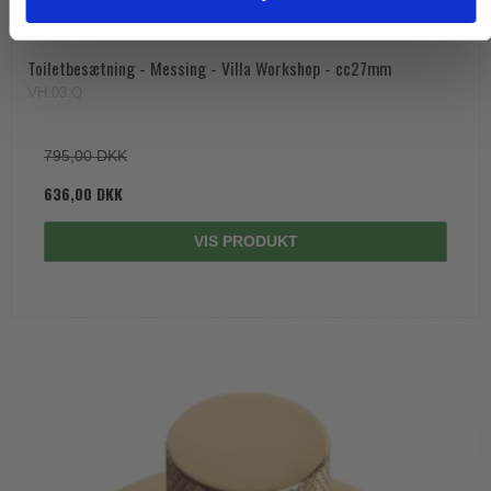
Toiletbesætning - Messing - Villa Workshop - cc27mm
VH.03.Q
795,00 DKK
636,00 DKK
VIS PRODUKT