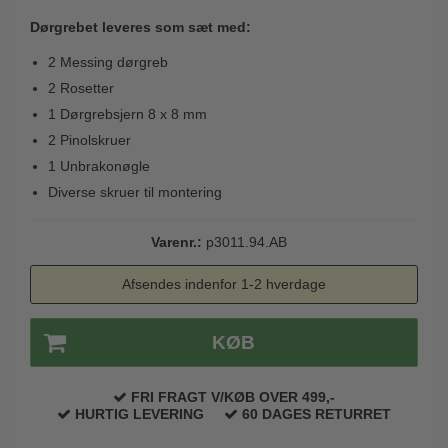
Trædørgreb på Langskilt
Dørgrebet leveres som sæt med:
Udendørs dørgreb
2 Messing dørgreb
2 Rosetter
1 Dørgrebsjern 8 x 8 mm
2 Pinolskruer
1 Unbrakonøgle
Diverse skruer til montering
Varenr.:
p3011.94.AB
Afsendes indenfor 1-2 hverdage
KØB
FRI FRAGT V/KØB OVER 499,-
HURTIG LEVERING
60 DAGES RETURRET