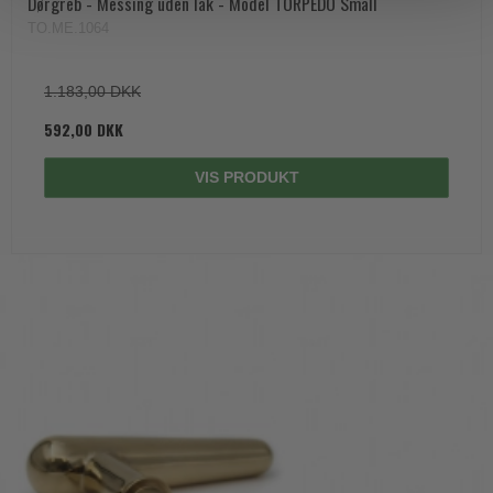
Dørgreb - Messing uden lak - Model TORPEDO Small
TO.ME.1064
1.183,00 DKK
592,00 DKK
VIS PRODUKT