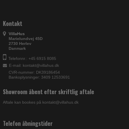
Kontakt
VillaHus
Marielundvej 45D
2730 Herlev
Danmark
Telefonnr.: +45 6915 8085
E-mail
:
kontakt@villahus.dk
CVR-nummer: DK39186454
Bankoplysninger: 3409 12533691
Showroom åbent efter skriftlig aftale
Aftale kan bookes på kontakt@villahus.dk
Telefon åbningstider