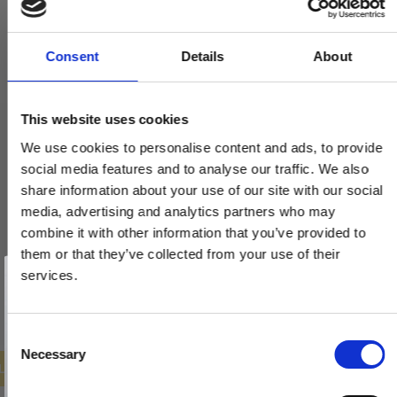
Consent
Details
About
This website uses cookies
Dørgreb - Messing uden lak - Model TORPEDO Large
We use cookies to personalise content and ads, to provide
VH.08.1041.Q
social media features and to analyse our traffic. We also
share information about your use of our site with our social
media, advertising and analytics partners who may
1.293,00 DKK
combine it with other information that you’ve provided to
647,00 DKK
them or that they’ve collected from your use of their
Vind et gavekort
på 1000 kr.
services.
VIS PRODUKT
Få inspiration og gode tilbud direkte i din indbakke. Tilmeld dig
nyhedsbrevet og deltag automatisk i lodtrækningen om et
gavekort på 1.000 kr.
Afmeld dig når som helst. Vinderen trækkes den sidste hverdag i måneden.
Fornavn
C
Necessary
o
ILBUD
Email
n