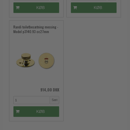
KØB
KØB
Randi toiletbesætning messing -
Model p3140.93 cc27mm
914,00 DKK
Sæt
KØB