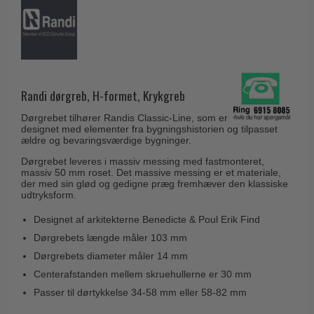
Husnumre
Knud Holscher dørgreb
Delfin & Hvalros
Brevindkast
Olivari
Gio Ponti LAMA
Ringetryk
Turnstyle Designs
Medici dørgreb
Postkasser
RANDI dørgreb
Svanemøllen træ dørgreb
Randi dørgreb, H-formet, Krykgreb
Dørhængsler
RDS Italienske dørgreb
Weingarden dørgreb
Dørgrebet tilhører Randis Classic-Line, som er
Skruer
Samuel Heath produkter
designet med elementer fra bygningshistorien og tilpasset
Østerbro træ dørgreb
ældre og bevaringsværdige bygninger.
Knager & Kroge
Sibes Metall
Dørgreb Buster+Punch
Dørgrebet leveres i massiv messing med fastmonteret,
Hattehylder
massiv 50 mm roset. Det massive messing er et materiale,
Søe-Jensen & Co.
DND dørgreb
der med sin glød og gedigne præg fremhæver den klassiske
Kahytskrog
udtryksform.
Valli & Valli dørgreb
Formani dørgreb
Messing pudsemiddel
Designet af arkitekterne Benedicte & Poul Erik Find
YOUNG dørgreb
FSB dørgreb
Dørgrebets længde måler 103 mm
VONSILD Møbelgreb
Randi Classic Line
Dørgrebets diameter måler 14 mm
Centerafstanden mellem skruehullerne er 30 mm
Turnstyle Designs Dørgreb
Passer til dørtykkelse 34-58 mm eller 58-82 mm
Paskvilgreb - Terrasse