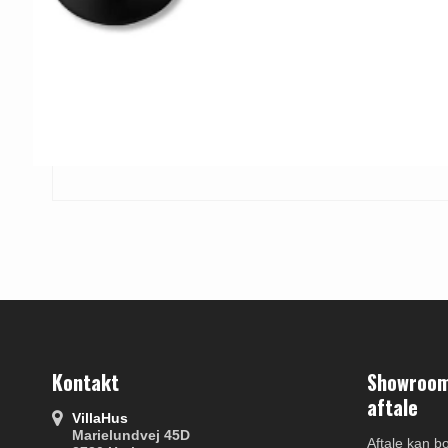
Kontakt
Showroom 
aftale
VillaHus
Marielundvej 45D
Aftale kan b