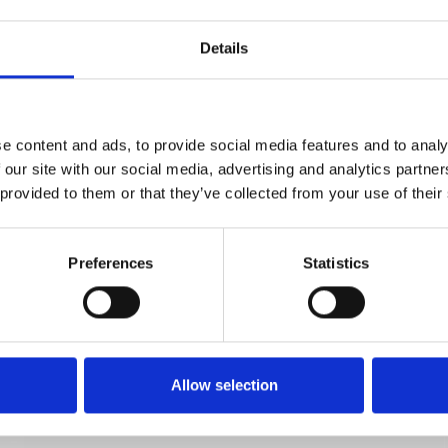
Messing
Details
Relaterede produkter
e content and ads, to provide social media features and to analy
 our site with our social media, advertising and analytics partn
Randi KOMÈ toiletbesætning messing - Model
 provided to them or that they’ve collected from your use of their
P1100 cc27mm
Randi
Preferences
Statistics
P1100.934.TG
Allow selection