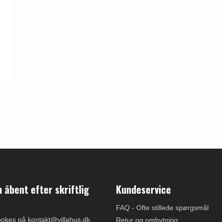
åbent efter skriftlig
Kundeservice
FAQ - Ofte stillede spørgsmål
ookes på kontakt@villahus.dk
Retur og ombytning