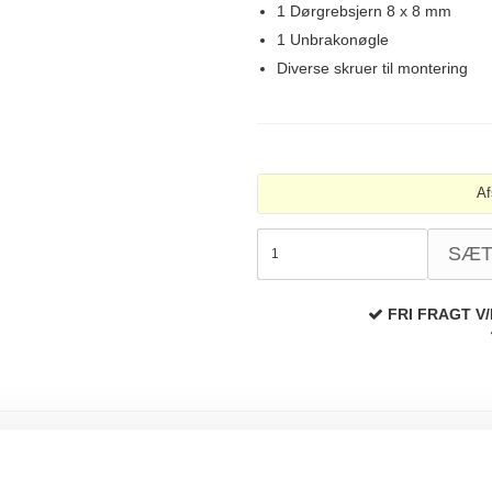
1 Dørgrebsjern 8 x 8 mm
1 Unbrakonøgle
Diverse skruer til montering
Af
SÆ
FRI FRAGT V/