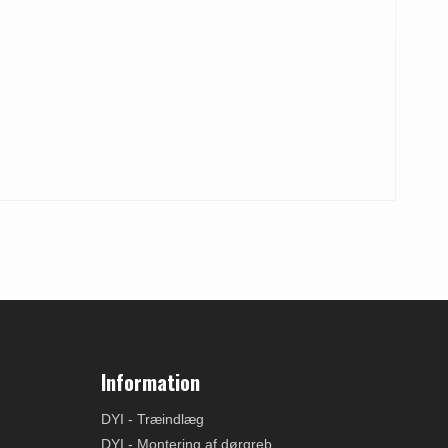
Information
DYI - Træindlæg
DYI - Montering af dørgreb