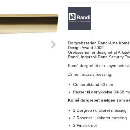
Delfin & Hvalros
Skruer
Sibes Metall
Formani dørgreb
Gio Ponti LAMA
Knager & Kroge
Søe-Jensen & Co.
FSB dørgreb
Dørgrebsserien Randi-Line Komé er
Design Award 2009.
Grebsserien er designet af Arkitek
Randi, Ingersoll Rand Security Te
Komé dørgrebet er et symmetrisk,
19 mm massiv messing.
Centerafstand 30 mm
Passer til dørtykkelse 34-58 
Komé dørgrebet sælges som s
2 Dørgreb i ulakeret messing
2 Rosetter i ulakeret messing
2 Pinolskruer