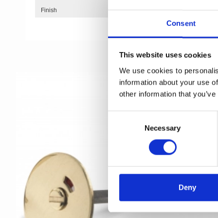
Finish
Consent
This website uses cookies
We use cookies to personalis
information about your use of
other information that you’ve
C
Necessary
o
n
s
e
n
t
Deny
S
e