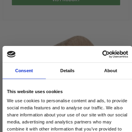
Husnumre
Knud Holscher dørgreb
Delfin & Hvalros
Brevindkast
Olivari
Gio Ponti LAMA
Ringetryk
Turnstyle Designs
Medici dørgreb
Postkasser
RANDI dørgreb
Svanemøllen træ dørgreb
Dørhængsler
RDS Italienske dørgreb
Weingarden dørgreb
Skruer
Samuel Heath produkter
Østerbro træ dørgreb
Knager & Kroge
Sibes Metall
Dørgreb Buster+Punch
Consent
Details
About
Hattehylder
Søe-Jensen & Co.
DND dørgreb
Kahytskrog
Valli & Valli dørgreb
Formani dørgreb
This website uses cookies
Messing pudsemiddel
YOUNG dørgreb
FSB dørgreb
We use cookies to personalise content and ads, to provide
VONSILD Møbelgreb
Randi Classic Line
social media features and to analyse our traffic. We also
share information about your use of our site with our social
Turnstyle Designs Dørgreb
media, advertising and analytics partners who may
Paskvilgreb - Terrasse
combine it with other information that you’ve provided to