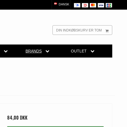
DANSK
DIN INDKØBSKURV ER TOM
R
BRANDS
OUTLET
dørgreb
Randi Classic Line
Outlet dørgreb
Outlet dørtilbehør
reb
Turnstyle Designs Dørgreb
Outlet møbelgreb
el
belgreb
Paskvilgreb - Terrasse
Outlet beslag
Trædørgreb på Langskilt
Udendørs dørgreb
84,00 DKK