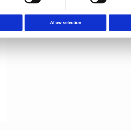
Furnipart Møbelknop - Rustfrit stål - Model
Plato
Allow selection
Furnipart
441320042-66