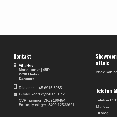
Kontakt
Showroom 
aftale
VillaHus
Marielundvej 45D
Aftale kan b
2730 Herlev
Danmark
Telefonnr.: +45 6915 8085
Telefon å
E-mail
:
kontakt@villahus.dk
Telefon 691
CVR-nummer: DK39186454
Bankoplysninger: 3409 12533691
Mandag
Tirsdag