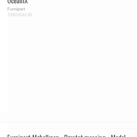
OceanIX
Furnipart
700010042-86