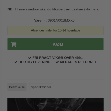
Trædørgreb på Langskilt
NB!
Til nye swedoor skal du tilkøbe træindsatser (
klik her
).
Udendørs dørgreb
Varenr.:
3901N001IMXX0
Afsendes indenfor 10-14 hverdage
KØB
FRI FRAGT V/KØB OVER 499,-
HURTIG LEVERING
60 DAGES RETURRET
Beskrivelse
Specifikationer