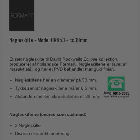
Husnumre
Knud Holscher dørgreb
Delfin & Hvalros
Brevindkast
Olivari
Gio Ponti LAMA
Ringetryk
Turnstyle Designs
Medici dørgreb
Postkasser
RANDI dørgreb
Nøgleskilte - Model DRN53 - cc38mm
Svanemøllen træ dørgreb
Dørhængsler
RDS Italienske dørgreb
Weingarden dørgreb
Skruer
Samuel Heath produkter
Et sæt nøgleskilte til David Rockwells Eclipse kollektion,
Østerbro træ dørgreb
produceret af hollandske Formani. Nøgleskiltene er lavet af
Knager & Kroge
Sibes Metall
massivt stål, og har et PVD behandlet mat guld finish.
Dørgreb Buster+Punch
Hattehylder
Søe-Jensen & Co.
Nøgleskiltene har en diameter på 53 mm.
DND dørgreb
Kahytskrog
Tykkelsen af nøgleskiltene måler 6,5 mm.
Valli & Valli dørgreb
Formani dørgreb
Afstanden mellem skruehullerne er 38 mm.
Messing pudsemiddel
YOUNG dørgreb
FSB dørgreb
VONSILD Møbelgreb
Randi Classic Line
Nøgleskiltene leveres som sæt med:
Turnstyle Designs Dørgreb
2 Nøgleskilte.
Diverse skruer til montering.
Paskvilgreb - Terrasse