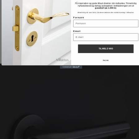
David Rockwell
Få inspiration og gode tilbud direkte i din indbakke. Tilmeld dig
nyhedsbrevet og deltag automatisk i lodtrækningen om et
gavekort på 1.000 kr.
3901D001INXX0
Afmeld dig når som helst. Vinderen trækkes den sidste hverdag i måneden.
Fornavn
854,00 DKK
Email
VIS PRODUKT
TILMELD MIG
Nej tak