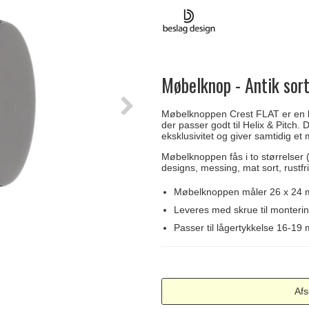
Delfin & Hvalros
Skruer
Sibes Metall
Formani dørgreb
Gio Ponti LAMA
Knager & Kroge
Søe-Jensen & Co.
FSB dørgreb
Møbelknop - Antik sor
Møbelknoppen Crest FLAT er en le
der passer godt til Helix & Pitch. 
eksklusivitet og giver samtidig et
Møbelknoppen fås i to størrelser 
designs, messing, mat sort, rustfri
Møbelknoppen måler 26 x 24
Leveres med skrue til monteri
Passer til lågertykkelse 16-19
Afs