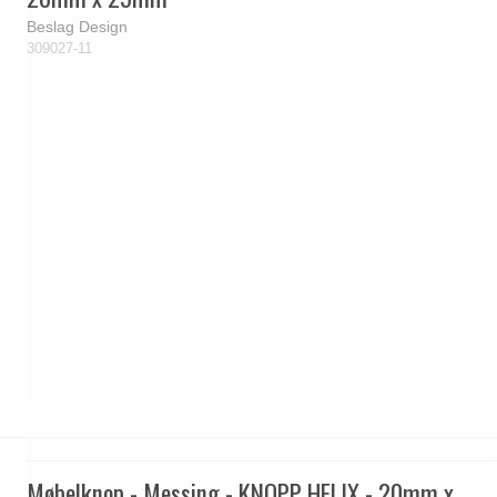
Beslag Design
309027-11
Møbelknop - Messing - KNOPP HELIX - 20mm x