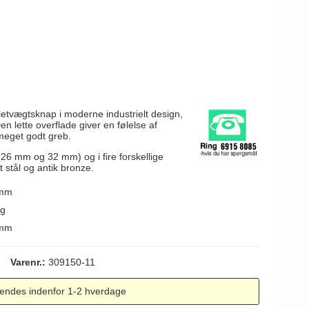
t
tvægtsknap i moderne industrielt design,
Den lette overflade giver en følelse af
 meget godt greb.
(26 mm og 32 mm) og i fire forskellige
t stål og antik bronze.
 mm
ng
 mm
Varenr.:
309150-11
endes indenfor 1-2 hverdage