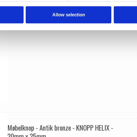
309026-11
Allow selection
Møbelknop - Antik bronze - KNOPP HELIX -
20mm x 25mm