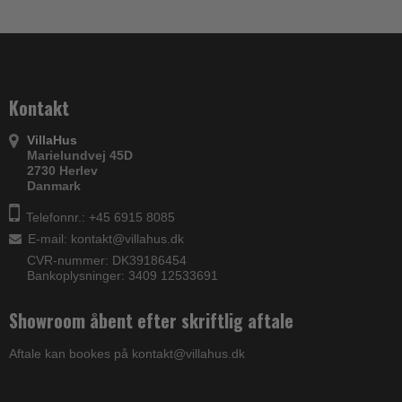
Kontakt
VillaHus
Marielundvej 45D
2730 Herlev
Danmark
Telefonnr.: +45 6915 8085
E-mail
:
kontakt@villahus.dk
CVR-nummer: DK39186454
Bankoplysninger: 3409 12533691
Showroom åbent efter skriftlig aftale
Aftale kan bookes på kontakt@villahus.dk