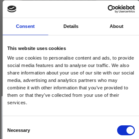
Consent
Details
About
This website uses cookies
We use cookies to personalise content and ads, to provide
social media features and to analyse our traffic. We also
share information about your use of our site with our social
media, advertising and analytics partners who may
combine it with other information that you’ve provided to
Møbelknop - Mat sort - HELIX - 20x25 mm
them or that they’ve collected from your use of their
Vind et gavekort
309025-11
på 1000 kr.
services.
Få inspiration og gode tilbud direkte i din indbakke. Tilmeld dig
nyhedsbrevet og deltag automatisk i lodtrækningen om et
gavekort på 1.000 kr.
Afmeld dig når som helst. Vinderen trækkes den sidste hverdag i måneden.
72,00 DKK
Fornavn
C
Necessary
o
VIS PRODUKT
Email
n