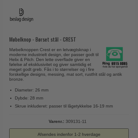
Husnumre
Knud Holscher dørgreb
Delfin & Hvalros
Brevindkast
Olivari
Gio Ponti LAMA
Ringetryk
Turnstyle Designs
Medici dørgreb
Postkasser
RANDI dørgreb
Møbelknop - Børset stål - CREST
Svanemøllen træ dørgreb
Dørhængsler
RDS Italienske dørgreb
Weingarden dørgreb
Møbelknoppen Crest er en letvægtsknap i
Skruer
moderne industrielt design, der passer godt til
Samuel Heath produkter
Østerbro træ dørgreb
Helix & Pitch. Den lette overflade giver en
Knager & Kroge
følelse af eksklusivitet og giver samtidig et
Sibes Metall
meget godt greb. Fås i to størrelser og i fire
Dørgreb Buster+Punch
forskellige designs, messing, mat sort, rustfrit stål og antik
Hattehylder
Søe-Jensen & Co.
bronze.
DND dørgreb
Kahytskrog
Valli & Valli dørgreb
Diameter: 26 mm
Formani dørgreb
Messing pudsemiddel
YOUNG dørgreb
Dybde: 28 mm
FSB dørgreb
Skrue inkluderet: passer til lågetykkelse 16-19 mm
VONSILD Møbelgreb
Randi Classic Line
Varenr.:
309131-11
Turnstyle Designs Dørgreb
Paskvilgreb - Terrasse
Afsendes indenfor 1-2 hverdage