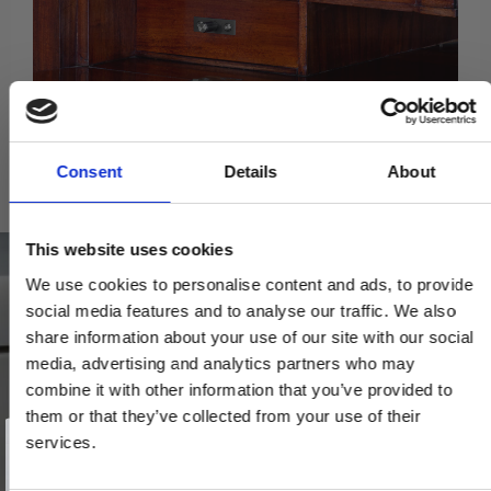
Consent
Details
About
Relaterede produkter
This website uses cookies
We use cookies to personalise content and ads, to provide
social media features and to analyse our traffic. We also
share information about your use of our site with our social
media, advertising and analytics partners who may
combine it with other information that you’ve provided to
them or that they’ve collected from your use of their
Vind et gavekort
på 1000 kr.
services.
Få inspiration og gode tilbud direkte i din indbakke. Tilmeld dig
nyhedsbrevet og deltag automatisk i lodtrækningen om et
gavekort på 1.000 kr.