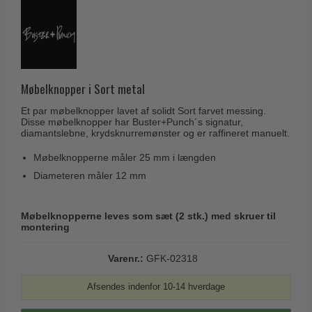
Husnumre
Knud Holscher dørgreb
Delfin & Hvalros
Brevindkast
Olivari
Gio Ponti LAMA
Ringetryk
Turnstyle Designs
Medici dørgreb
Postkasser
RANDI dørgreb
Møbelknopper i Sort metal
Svanemøllen træ dørgreb
Dørhængsler
RDS Italienske dørgreb
Et par møbelknopper lavet af solidt Sort farvet messing.
Weingarden dørgreb
Disse møbelknopper har Buster+Punch´s signatur,
Skruer
Samuel Heath produkter
diamantslebne, krydsknurremønster og er raffineret manuelt.
Østerbro træ dørgreb
Knager & Kroge
Sibes Metall
Møbelknopperne måler 25 mm i længden
Dørgreb Buster+Punch
Hattehylder
Søe-Jensen & Co.
Diameteren måler 12 mm
DND dørgreb
Kahytskrog
Valli & Valli dørgreb
Formani dørgreb
Møbelknopperne leves som sæt (2 stk.) med skruer til
Messing pudsemiddel
YOUNG dørgreb
montering
FSB dørgreb
VONSILD Møbelgreb
Randi Classic Line
Varenr.:
GFK-02318
Turnstyle Designs Dørgreb
Afsendes indenfor 10-14 hverdage
Paskvilgreb - Terrasse