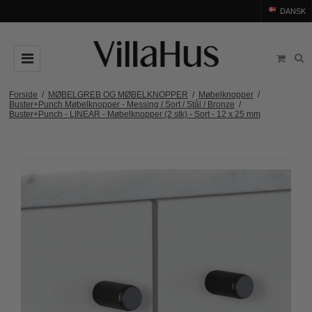
DANSK
DØRGREB
Forside
/
MØBELGREB OG MØBELKNOPPER
/
Møbelknopper
/
Buster+Punch Møbelknopper - Messing / Sort / Stål / Bronze
/
Buster+Punch - LINEAR - Møbelknopper (2 stk) - Sort - 12 x 25 mm
Arne Jacobsen dørgreb
DØRHAMMER
Messing dørgreb
MØBELGREB OG MØBELKNOPPER
Sorte dørgreb
Møbelgreb
BADEVÆRELSE
Stål dørgreb
Møbelknopper
TILBEHØR
Træ dørgreb
Skålgreb
Rosetter
BRANDS
Bakelit dørgreb
Skydedørsskål
Langskilte
Arne Jacobsen dørgreb
OUTLET
Porcelæn dørgreb
T-bar Møbelgreb
Nøgleskilte
Buster+Punch
Outlet dørgreb
Kobber dørgreb
Toiletbesætning
COMIT dørgreb
Outlet dørtilbehør
Krom & Nikkel dørgreb