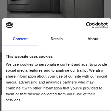
Consent
Details
About
Relaterede produkter
This website uses cookies
We use cookies to personalise content and ads, to provide
social media features and to analyse our traffic. We also
share information about your use of our site with our social
media, advertising and analytics partners who may
combine it with other information that you’ve provided to
them or that they’ve collected from your use of their
Vind et gavekort
på 1000 kr.
services.
Få inspiration og gode tilbud direkte i din indbakke. Tilmeld dig
nyhedsbrevet og deltag automatisk i lodtrækningen om et
gavekort på 1.000 kr.