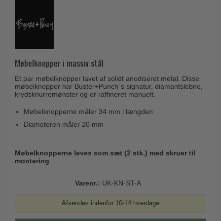
Husnumre
Knud Holscher dørgreb
Delfin & Hvalros
Brevindkast
Olivari
Gio Ponti LAMA
Ringetryk
Turnstyle Designs
Medici dørgreb
Postkasser
RANDI dørgreb
Møbelknopper i massiv stål
Svanemøllen træ dørgreb
Dørhængsler
RDS Italienske dørgreb
Et par møbelknopper lavet af solidt anodiseret metal. Disse
Weingarden dørgreb
møbelknopper har Buster+Punch´s signatur, diamantslebne,
Skruer
Samuel Heath produkter
krydsknurremønster og er raffineret manuelt.
Østerbro træ dørgreb
Knager & Kroge
Sibes Metall
Møbelknopperne måler 34 mm i længden
Dørgreb Buster+Punch
Hattehylder
Søe-Jensen & Co.
Diameteren måler 20 mm
DND dørgreb
Kahytskrog
Valli & Valli dørgreb
Formani dørgreb
Møbelknopperne leves som sæt (2 stk.) med skruer til
Messing pudsemiddel
YOUNG dørgreb
montering
FSB dørgreb
VONSILD Møbelgreb
Randi Classic Line
Varenr.:
UK-KN-ST-A
Turnstyle Designs Dørgreb
Afsendes indenfor 10-14 hverdage
Paskvilgreb - Terrasse