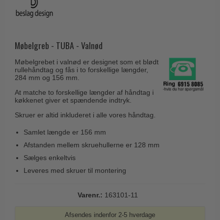
Husnumre
Knud Holscher dørgreb
Delfin & Hvalros
Brevindkast
Olivari
Gio Ponti LAMA
Ringetryk
Turnstyle Designs
Møbelgreb - TUBA - Valnød
Medici dørgreb
Postkasser
RANDI dørgreb
Svanemøllen træ dørgreb
Møbelgrebet i valnød er designet som et blødt
Dørhængsler
rullehåndtag og fås i to forskellige længder,
RDS Italienske dørgreb
284 mm og 156 mm.
Weingarden dørgreb
Skruer
Samuel Heath produkter
At matche to forskellige længder af håndtag i
Østerbro træ dørgreb
køkkenet giver et spændende indtryk.
Knager & Kroge
Sibes Metall
Dørgreb Buster+Punch
Skruer er altid inkluderet i alle vores håndtag.
Hattehylder
Søe-Jensen & Co.
DND dørgreb
Samlet længde er 156 mm
Kahytskrog
Valli & Valli dørgreb
Formani dørgreb
Afstanden mellem skruehullerne er 128 mm
Messing pudsemiddel
YOUNG dørgreb
Sælges enkeltvis
FSB dørgreb
Leveres med skruer til montering
VONSILD Møbelgreb
Randi Classic Line
Turnstyle Designs Dørgreb
Varenr.:
163101-11
Paskvilgreb - Terrasse
Afsendes indenfor 2-5 hverdage