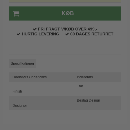
Trædørgreb på Langskilt
KØB
Udendørs dørgreb
FRI FRAGT V/KØB OVER 499,-
HURTIG LEVERING
60 DAGES RETURRET
Specifikationer
Udendørs / Indendørs
Indendørs
Træ
Finish
Beslag Design
Designer