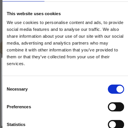
This website uses cookies
We use cookies to personalise content and ads, to provide
social media features and to analyse our traffic. We also
share information about your use of our site with our social
media, advertising and analytics partners who may
combine it with other information that you’ve provided to
them or that they’ve collected from your use of their
Vind et gavekort
på 1000 kr.
services.
Få inspiration og gode tilbud direkte i din indbakke. Tilmeld dig
nyhedsbrevet og deltag automatisk i lodtrækningen om et
gavekort på 1.000 kr.
Afmeld dig når som helst. Vinderen trækkes den sidste hverdag i måneden.
Fornavn
C
Necessary
o
Email
n
s
Møbelgreb - Egetræ - TUBA - 128 mm
Preferences
e
TILMELD MIG
163102-11
n
Nej tak
t
Statistics