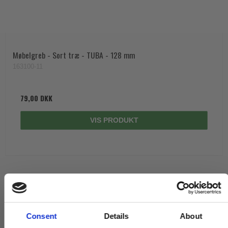
Møbelgreb - Sort træ - TUBA - 128 mm
163100-11
79,00 DKK
VIS PRODUKT
Consent
Details
About