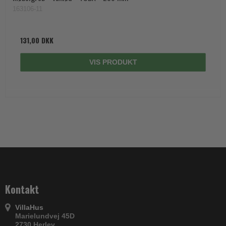
163106-11
131,00 DKK
VIS PRODUKT
Kontakt
VillaHus
Marielundvej 45D
2730 Herlev