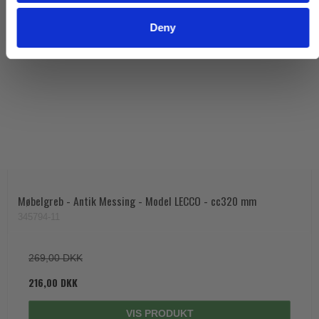
Deny
Møbelgreb - Antik Messing - Model LECCO - cc320 mm
345794-11
269,00 DKK
216,00 DKK
VIS PRODUKT