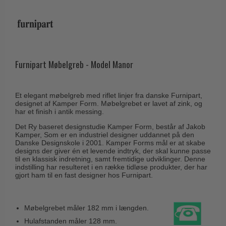
Husnumre
Knud Holscher dørgreb
Delfin & Hvalros
Brevindkast
Olivari
Gio Ponti LAMA
Ringetryk
Turnstyle Designs
Medici dørgreb
Postkasser
RANDI dørgreb
Furnipart Møbelgreb - Model Manor
Svanemøllen træ dørgreb
Dørhængsler
RDS Italienske dørgreb
Weingarden dørgreb
Skruer
Samuel Heath produkter
Et elegant møbelgreb med riflet linjer fra danske Furnipart,
Østerbro træ dørgreb
designet af Kamper Form. Møbelgrebet er lavet af zink, og
Knager & Kroge
Sibes Metall
har et finish i antik messing.
Dørgreb Buster+Punch
Hattehylder
Søe-Jensen & Co.
Det Ry baseret designstudie Kamper Form, består af Jakob
DND dørgreb
Kamper, Som er en industriel designer uddannet på den
Kahytskrog
Danske Designskole i 2001. Kamper Forms mål er at skabe
Valli & Valli dørgreb
Formani dørgreb
designs der giver én et levende indtryk, der skal kunne passe
Messing pudsemiddel
til en klassisk indretning, samt fremtidige udviklinger. Denne
YOUNG dørgreb
FSB dørgreb
indstilling har resulteret i en række tidløse produkter, der har
gjort ham til en fast designer hos Furnipart.
VONSILD Møbelgreb
Randi Classic Line
Turnstyle Designs Dørgreb
Møbelgrebet måler 182 mm i længden.
Paskvilgreb - Terrasse
Hulafstanden måler 128 mm.