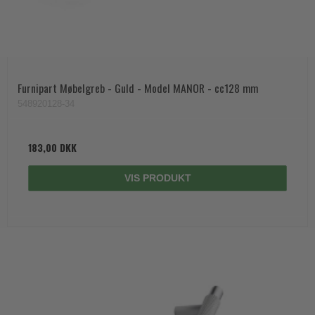
Furnipart Møbelgreb - Guld - Model MANOR - cc128 mm
548920128-34
183,00 DKK
VIS PRODUKT