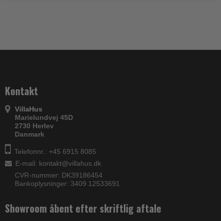
Kontakt
VillaHus
Marielundvej 45D
2730 Herlev
Danmark
Telefonnr.: +45 6915 8085
E-mail
:
kontakt@villahus.dk
CVR-nummer: DK39186454
Bankoplysninger: 3409 12533691
Showroom åbent efter skriftlig aftale