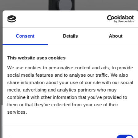
Consent
Details
About
This website uses cookies
We use cookies to personalise content and ads, to provide
social media features and to analyse our traffic. We also
share information about your use of our site with our social
media, advertising and analytics partners who may
combine it with other information that you’ve provided to
them or that they’ve collected from your use of their
Vind et gavekort
på 1000 kr.
Møbelgreb - Sort læder og krom knap - Model LOOP
services.
Få inspiration og gode tilbud direkte i din indbakke. Tilmeld dig
333123-11
nyhedsbrevet og deltag automatisk i lodtrækningen om et
gavekort på 1.000 kr.
Afmeld dig når som helst. Vinderen trækkes den sidste hverdag i måneden.
Fornavn
C