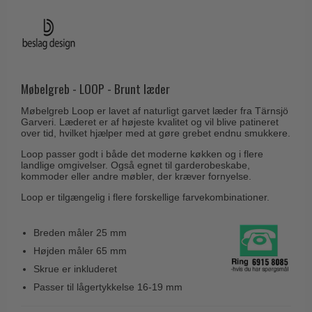
Husnumre
Knud Holscher dørgreb
Delfin & Hvalros
Brevindkast
Olivari
Gio Ponti LAMA
Ringetryk
Turnstyle Designs
Medici dørgreb
Postkasser
RANDI dørgreb
Møbelgreb - LOOP - Brunt læder
Svanemøllen træ dørgreb
Dørhængsler
RDS Italienske dørgreb
Møbelgreb Loop er lavet af naturligt garvet læder fra Tärnsjö
Weingarden dørgreb
Garveri. Læderet er af højeste kvalitet og vil blive patineret
Skruer
Samuel Heath produkter
over tid, hvilket hjælper med at gøre grebet endnu smukkere.
Østerbro træ dørgreb
Knager & Kroge
Sibes Metall
Loop passer godt i både det moderne køkken og i flere
Dørgreb Buster+Punch
landlige omgivelser. Også egnet til garderobeskabe,
Hattehylder
Søe-Jensen & Co.
kommoder eller andre møbler, der kræver fornyelse.
DND dørgreb
Kahytskrog
Loop er tilgængelig i flere forskellige farvekombinationer.
Valli & Valli dørgreb
Formani dørgreb
Messing pudsemiddel
YOUNG dørgreb
FSB dørgreb
Breden måler 25 mm
VONSILD Møbelgreb
Højden måler 65 mm
Randi Classic Line
Skrue er inkluderet
Turnstyle Designs Dørgreb
Passer til lågertykkelse 16-19 mm
Paskvilgreb - Terrasse