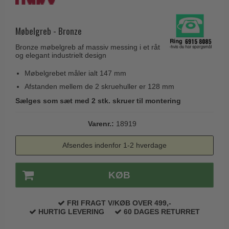
Husnumre
Knud Holscher dørgreb
Delfin & Hvalros
Brevindkast
Olivari
Møbelgreb - Bronze
Gio Ponti LAMA
Ringetryk
Turnstyle Designs
Medici dørgreb
Bronze møbelgreb af massiv messing i et råt
Postkasser
og elegant industrielt design
RANDI dørgreb
Svanemøllen træ dørgreb
Dørhængsler
Møbelgrebet måler ialt 147 mm
RDS Italienske dørgreb
Weingarden dørgreb
Afstanden mellem de 2 skruehuller er 128 mm
Skruer
Samuel Heath produkter
Østerbro træ dørgreb
Sælges som sæt med 2 stk. skruer til montering
Knager & Kroge
Sibes Metall
Dørgreb Buster+Punch
Varenr.:
18919
Hattehylder
Søe-Jensen & Co.
DND dørgreb
Kahytskrog
Valli & Valli dørgreb
Afsendes indenfor 1-2 hverdage
Formani dørgreb
Messing pudsemiddel
YOUNG dørgreb
FSB dørgreb
KØB
VONSILD Møbelgreb
Randi Classic Line
FRI FRAGT V/KØB OVER 499,-
Turnstyle Designs Dørgreb
HURTIG LEVERING
60 DAGES RETURRET
Paskvilgreb - Terrasse