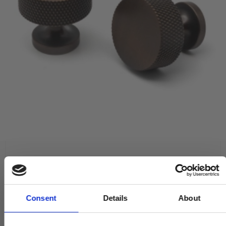
Møbelknop Lexington - HABO - Bronze - 30 mm
18911
Consent
Details
About
75,00 DKK