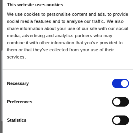
VIS PRODUKT
This website uses cookies
We use cookies to personalise content and ads, to provide
social media features and to analyse our traffic. We also
share information about your use of our site with our social
media, advertising and analytics partners who may
combine it with other information that you’ve provided to
them or that they’ve collected from your use of their
Vind et gavekort
på 1000 kr.
services.
Få inspiration og gode tilbud direkte i din indbakke. Tilmeld dig
nyhedsbrevet og deltag automatisk i lodtrækningen om et
gavekort på 1.000 kr.
Afmeld dig når som helst. Vinderen trækkes den sidste hverdag i måneden.
Fornavn
C
Necessary
o
Email
n
s
Preferences
e
TILMELD MIG
n
Nej tak
t
Statistics
S