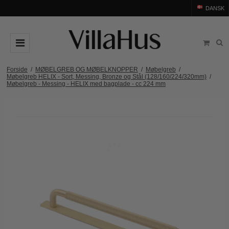
DANSK
DØRGREB
Forside
/
MØBELGREB OG MØBELKNOPPER
/
Møbelgreb
/
Møbelgreb HELIX - Sort, Messing, Bronze og Stål (128/160/224/320mm)
/
Møbelgreb - Messing - HELIX med bagplade - cc 224 mm
Arne Jacobsen dørgreb
DØRHAMMER
Messing dørgreb
MØBELGREB OG MØBELKNOPPER
Sorte dørgreb
Møbelgreb
BADEVÆRELSE
Stål dørgreb
Møbelknopper
TILBEHØR
Træ dørgreb
Skålgreb
Rosetter
BRANDS
Bakelit dørgreb
Skydedørsskål
Langskilte
Arne Jacobsen dørgreb
OUTLET
Porcelæn dørgreb
T-bar Møbelgreb
Nøgleskilte
Buster+Punch
Outlet dørgreb
Kobber dørgreb
Toiletbesætning
COMIT dørgreb
Outlet dørtilbehør
Krom & Nikkel dørgreb