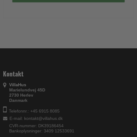
Kontakt
VillaHus
Marielundvej 45D
2730 Herlev
Danmark
Telefonnr.: +45 6915 8085
E-mail
:
kontakt@villahus.dk
CVR-nummer: DK39186454
Bankoplysninger: 3409 12533691