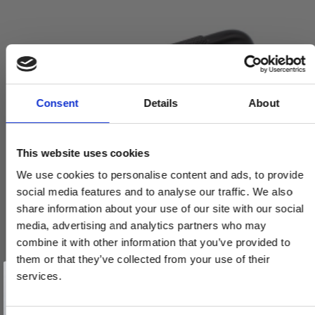
Consent
Details
About
This website uses cookies
We use cookies to personalise content and ads, to provide
social media features and to analyse our traffic. We also
share information about your use of our site with our social
media, advertising and analytics partners who may
combine it with other information that you’ve provided to
them or that they’ve collected from your use of their
Vind et gavekort
på 1000 kr.
services.
Få inspiration og gode tilbud direkte i din indbakke. Tilmeld dig
Møbelgreb - Mat sort - HELIX - cc 128 mm
nyhedsbrevet og deltag automatisk i lodtrækningen om et
gavekort på 1.000 kr.
Afmeld dig når som helst. Vinderen trækkes den sidste hverdag i måneden.
309000-11