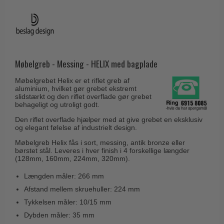
Husnumre
Knud Holscher dørgreb
Delfin & Hvalros
Brevindkast
Olivari
Gio Ponti LAMA
Ringetryk
Turnstyle Designs
Medici dørgreb
Postkasser
RANDI dørgreb
Møbelgreb - Messing - HELIX med bagplade
Svanemøllen træ dørgreb
Dørhængsler
RDS Italienske dørgreb
Weingarden dørgreb
Møbelgrebet Helix er et riflet greb af
Skruer
aluminium, hvilket gør grebet ekstremt
Samuel Heath produkter
Østerbro træ dørgreb
slidstærkt og den riflet overflade gør grebet
Knager & Kroge
behageligt og utroligt godt.
Sibes Metall
Dørgreb Buster+Punch
Den riflet overflade hjælper med at give grebet en eksklusiv
Hattehylder
Søe-Jensen & Co.
og elegant følelse af industrielt design.
DND dørgreb
Kahytskrog
Valli & Valli dørgreb
Møbelgreb Helix fås i sort, messing, antik bronze eller
Formani dørgreb
børstet stål. Leveres i hver finish i 4 forskellige længder
Messing pudsemiddel
YOUNG dørgreb
(128mm, 160mm, 224mm, 320mm).
FSB dørgreb
VONSILD Møbelgreb
Længden måler: 266 mm
Randi Classic Line
Afstand mellem skruehuller: 224 mm
Turnstyle Designs Dørgreb
Tykkelsen måler: 10/15 mm
Dybden måler: 35 mm
Paskvilgreb - Terrasse