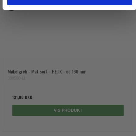
Møbelgreb - Mat sort - HELIX - cc 160 mm
308500-11
131,00 DKK
VIS PRODUKT