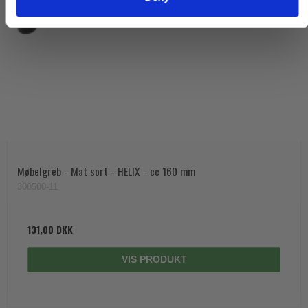
Møbelgreb - Mat sort - HELIX - cc 160 mm
308500-11
131,00 DKK
VIS PRODUKT