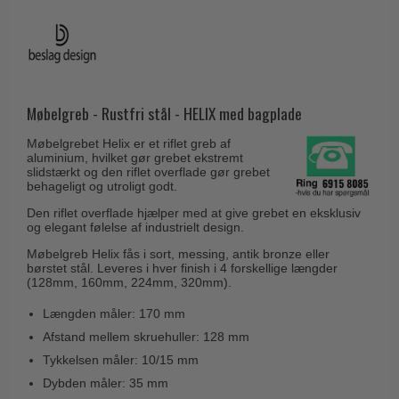
Husnumre
Knud Holscher dørgreb
Delfin & Hvalros
Brevindkast
Olivari
Gio Ponti LAMA
Ringetryk
Turnstyle Designs
Medici dørgreb
Postkasser
RANDI dørgreb
Møbelgreb - Rustfri stål - HELIX med bagplade
Svanemøllen træ dørgreb
Dørhængsler
RDS Italienske dørgreb
Weingarden dørgreb
Møbelgrebet Helix er et riflet greb af
Skruer
aluminium, hvilket gør grebet ekstremt
Samuel Heath produkter
Østerbro træ dørgreb
slidstærkt og den riflet overflade gør grebet
Knager & Kroge
behageligt og utroligt godt.
Sibes Metall
Dørgreb Buster+Punch
Den riflet overflade hjælper med at give grebet en eksklusiv
Hattehylder
Søe-Jensen & Co.
og elegant følelse af industrielt design.
DND dørgreb
Kahytskrog
Valli & Valli dørgreb
Møbelgreb Helix fås i sort, messing, antik bronze eller
Formani dørgreb
børstet stål. Leveres i hver finish i 4 forskellige længder
Messing pudsemiddel
YOUNG dørgreb
(128mm, 160mm, 224mm, 320mm).
FSB dørgreb
VONSILD Møbelgreb
Længden måler: 170 mm
Randi Classic Line
Afstand mellem skruehuller: 128 mm
Turnstyle Designs Dørgreb
Tykkelsen måler: 10/15 mm
Dybden måler: 35 mm
Paskvilgreb - Terrasse