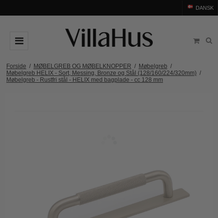
DANSK
DØRGREB
Forside
/
MØBELGREB OG MØBELKNOPPER
/
Møbelgreb
/
Møbelgreb HELIX - Sort, Messing, Bronze og Stål (128/160/224/320mm)
/
Møbelgreb - Rustfri stål - HELIX med bagplade - cc 128 mm
Arne Jacobsen dørgreb
DØRHAMMER
Messing dørgreb
MØBELGREB OG MØBELKNOPPER
Sorte dørgreb
Møbelgreb
BADEVÆRELSE
Stål dørgreb
Møbelknopper
TILBEHØR
Træ dørgreb
Skålgreb
Rosetter
BRANDS
Bakelit dørgreb
Skydedørsskål
Langskilte
Arne Jacobsen dørgreb
OUTLET
Porcelæn dørgreb
T-bar Møbelgreb
Nøgleskilte
Buster+Punch
Outlet dørgreb
Kobber dørgreb
Toiletbesætning
COMIT dørgreb
Outlet dørtilbehør
Krom & Nikkel dørgreb