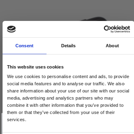
Consent
Details
About
This website uses cookies
We use cookies to personalise content and ads, to provide
social media features and to analyse our traffic. We also
share information about your use of our site with our social
media, advertising and analytics partners who may
combine it with other information that you’ve provided to
them or that they’ve collected from your use of their
Vind et gavekort
på 1000 kr.
services.
Få inspiration og gode tilbud direkte i din indbakke. Tilmeld dig
nyhedsbrevet og deltag automatisk i lodtrækningen om et
Møbelgreb - Mat sort - HELIX - cc 128 mm
gavekort på 1.000 kr.
Afmeld dig når som helst. Vinderen trækkes den sidste hverdag i måneden.