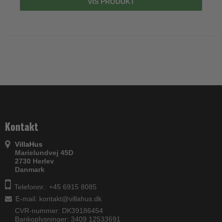
VIS PRODUKT
Kontakt
VillaHus
Marielundvej 45D
2730 Herlev
Danmark
Telefonnr.: +45 6915 8085
E-mail
:
kontakt@villahus.dk
CVR-nummer: DK39186454
Bankoplysninger: 3409 12533691