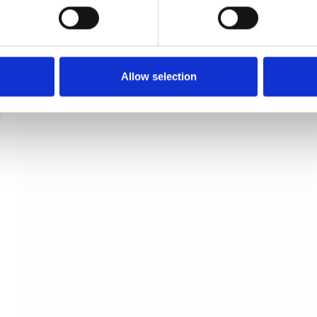
Møbelgreb - Mat sort - HELIX - cc 160 mm
Beslag Design
Allow selection
308500-11