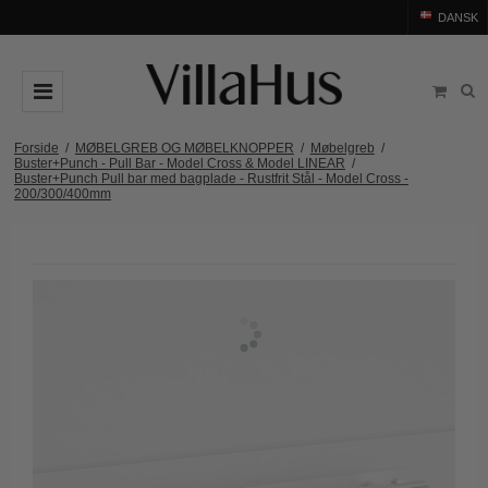
DANSK
DØRGREB
Forside
/
MØBELGREB OG MØBELKNOPPER
/
Møbelgreb
/
Buster+Punch - Pull Bar - Model Cross & Model LINEAR
/
Buster+Punch Pull bar med bagplade - Rustfrit Stål - Model Cross -
Arne Jacobsen dørgreb
DØRHAMMER
200/300/400mm
Messing dørgreb
MØBELGREB OG MØBELKNOPPER
Sorte dørgreb
Møbelgreb
BADEVÆRELSE
Stål dørgreb
Møbelknopper
TILBEHØR
Træ dørgreb
Skålgreb
Rosetter
BRANDS
Bakelit dørgreb
Skydedørsskål
Langskilte
Arne Jacobsen dørgreb
OUTLET
Porcelæn dørgreb
T-bar Møbelgreb
Nøgleskilte
Buster+Punch
Outlet dørgreb
Kobber dørgreb
Toiletbesætning
COMIT dørgreb
Outlet dørtilbehør
Krom & Nikkel dørgreb