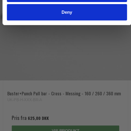
Deny
Buster+Punch Pull bar - Cross - Messing - 160 / 260 / 360 mm
UK-PB-H-XXX-BR-A
Pris fra
625,00 DKK
VIS PRODUKT