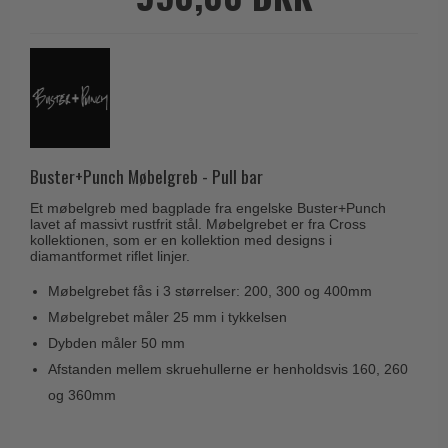
Husnumre
Knud Holscher dørgreb
Delfin & Hvalros
Brevindkast
Olivari
Gio Ponti LAMA
Ringetryk
Turnstyle Designs
Medici dørgreb
Postkasser
RANDI dørgreb
Svanemøllen træ dørgreb
Dørhængsler
RDS Italienske dørgreb
Weingarden dørgreb
Buster+Punch Møbelgreb - Pull bar
Skruer
Samuel Heath produkter
Østerbro træ dørgreb
Et møbelgreb med bagplade fra engelske Buster+Punch
Knager & Kroge
Sibes Metall
lavet af massivt rustfrit stål. Møbelgrebet er fra Cross
Dørgreb Buster+Punch
kollektionen, som er en kollektion med designs i
Hattehylder
Søe-Jensen & Co.
diamantformet riflet linjer.
DND dørgreb
Kahytskrog
Valli & Valli dørgreb
Møbelgrebet fås i 3 størrelser: 200, 300 og 400mm
Formani dørgreb
Messing pudsemiddel
Møbelgrebet måler 25 mm i tykkelsen
YOUNG dørgreb
FSB dørgreb
Dybden måler 50 mm
VONSILD Møbelgreb
Randi Classic Line
Afstanden mellem skruehullerne er henholdsvis 160, 260
og 360mm
Turnstyle Designs Dørgreb
Paskvilgreb - Terrasse