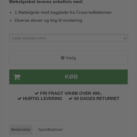
Møbelgrebet leveres enkeltvis med:
Trædørgreb på Langskilt
1 Møbelgreb med bagplade fra Cross kollektionen
Udendørs dørgreb
Diverse skruer og ting til montering
Vælg længden (mm)
Vælg
KØB
FRI FRAGT V/KØB OVER 499,-
HURTIG LEVERING
60 DAGES RETURRET
Beskrivelse
Specifikationer