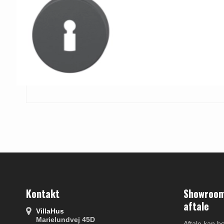
Kontakt
Showroom 
aftale
VillaHus
Marielundvej 45D
Aftale kan b