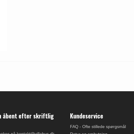
åbent efter skriftlig
Kundeservice
FAQ - Ofte stillede spørgsmål
ookes på kontakt@villahus.dk