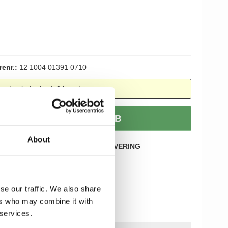
renr.:
12 1004 01391 0710
endes indenfor 1-2 hverdage
T
KØB
About
KØB OVER 499,-
HURTIG LEVERING
60 DAGES RETURRET
se our traffic. We also share
ers who may combine it with
 services.