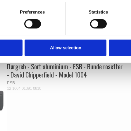
Indend
Bronze
Preferences
Statistics
Relaterede produkter
Allow selection
Dørgreb - Sort aluminium - FSB - Runde rosetter
- David Chipperfield - Model 1004
FSB
12 1004 01391 0810