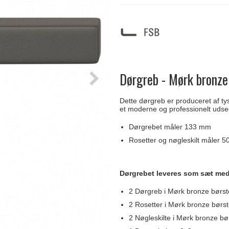
Delfin & Hvalros
Skruer
Sibes Metall
Formani dørgreb
Gio Ponti LAMA
Knager & Kroge
Søe-Jensen & Co.
FSB dørgreb
Dørgreb - Mørk bronze 
Dette dørgreb er produceret af ty
et moderne og professionelt udsee
Dørgrebet måler 133 mm
Rosetter og nøgleskilt måler 
Dørgrebet leveres som sæt med
2 Dørgreb i Mørk bronze børst
2 Rosetter i Mørk bronze børs
2 Nøgleskilte i Mørk bronze bø