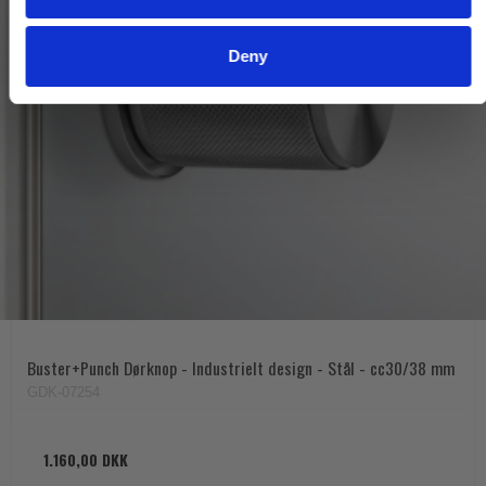
Deny
Buster+Punch Dørknop - Industrielt design - Stål - cc30/38 mm
GDK-07254
1.160,00 DKK