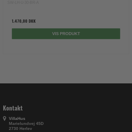
SW-LH-U-30-BR-A
1.470,00 DKK
VIS PRODUKT
Kontakt
VillaHus
Marielundvej 45D
2730 Herlev