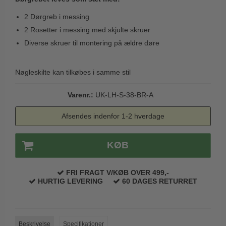
Trædørgreb på Langskilt
2 Dørgreb i messing
Udendørs dørgreb
2 Rosetter i messing med skjulte skruer
Diverse skruer til montering på ældre døre
Nøgleskilte kan tilkøbes i samme stil
Varenr.:
UK-LH-S-38-BR-A
Afsendes indenfor 1-2 hverdage
KØB
FRI FRAGT V/KØB OVER 499,-
HURTIG LEVERING
60 DAGES RETURRET
Beskrivelse
Specifikationer