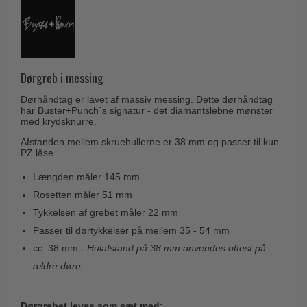
Husnumre
Knud Holscher dørgreb
Delfin & Hvalros
Brevindkast
Olivari
Gio Ponti LAMA
Ringetryk
Turnstyle Designs
Medici dørgreb
Postkasser
Dørgreb i messing
RANDI dørgreb
Svanemøllen træ dørgreb
Dørhængsler
Dørhåndtag er lavet af massiv messing. Dette dørhåndtag
RDS Italienske dørgreb
Weingarden dørgreb
har Buster+Punch´s signatur - det diamantslebne mønster
Skruer
med krydsknurre.
Samuel Heath produkter
Østerbro træ dørgreb
Afstanden mellem skruehullerne er 38 mm og passer til kun
Knager & Kroge
Sibes Metall
PZ låse.
Dørgreb Buster+Punch
Hattehylder
Søe-Jensen & Co.
Længden måler 145 mm
DND dørgreb
Kahytskrog
Valli & Valli dørgreb
Rosetten måler 51 mm
Formani dørgreb
Tykkelsen af grebet måler 22 mm
Messing pudsemiddel
YOUNG dørgreb
FSB dørgreb
Passer til dørtykkelser på mellem 35 - 54 mm
VONSILD Møbelgreb
cc. 38 mm -
Hulafstand på 38 mm anvendes oftest på
Randi Classic Line
ældre døre.
Turnstyle Designs Dørgreb
Paskvilgreb - Terrasse
Dørgrebet leves som sæt med: