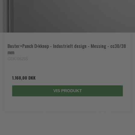
Buster+Punch D›kknop - Industrielt design - Messing - cc30/38
mm
GDK-05255
1.160,00 DKK
VIS PRODUKT