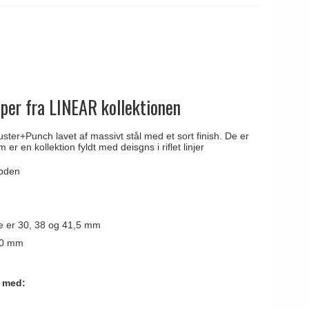
er fra LINEAR kollektionen
ster+Punch lavet af massivt stål med et sort finish. De er
er en kollektion fyldt med deisgns i riflet linjer
bden
e er 30, 38 og 41,5 mm
60 mm
 med: