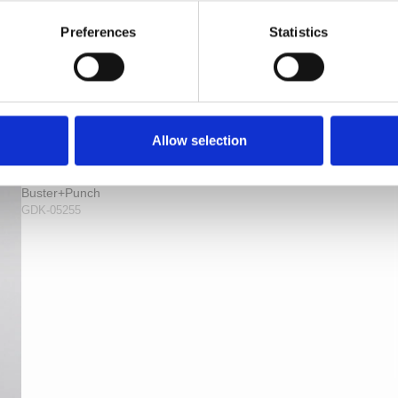
Preferences
Statistics
Buster+Punch D›kknop - Industrielt design -
Allow selection
Messing - cc30/38 mm
Buster+Punch
GDK-05255