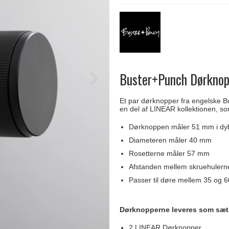
Delfin & Hvalros
Skruer
Sibes Metall
Formani dørgreb
Gio Ponti LAMA
Knager & Kroge
Søe-Jensen & Co.
FSB dørgreb
Buster+Punch Dørknopp
Et par dørknopper fra engelske Bu
en del af LINEAR kollektionen, som 
Dørknoppen måler 51 mm i dy
Diameteren måler 40 mm
Rosetterne måler 57 mm
Afstanden mellem skruehulern
Passer til døre mellem 35 og 
Dørknopperne leveres som sæt
2 LINEAR Dørknopper