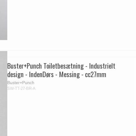
Buster+Punch Toiletbesætning - Industrielt
design - IndenDørs - Messing - cc27mm
Buster+Punch
SW-TT-27-BR-A