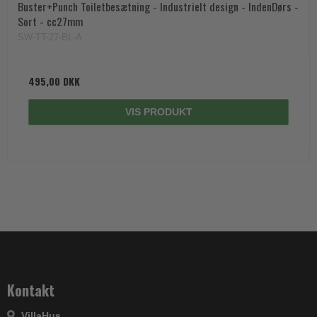
Buster+Punch Toiletbesætning - Industrielt design - IndenDørs -
Sort - cc27mm
SW-TT-27-BL-A
495,00 DKK
VIS PRODUKT
Kontakt
VillaHus