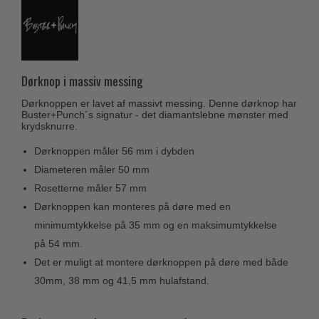
Husnumre
Knud Holscher dørgreb
Delfin & Hvalros
Brevindkast
Olivari
Gio Ponti LAMA
Ringetryk
Turnstyle Designs
Medici dørgreb
Postkasser
Dørknop i massiv messing
RANDI dørgreb
Svanemøllen træ dørgreb
Dørhængsler
Dørknoppen er lavet af massivt messing. Denne dørknop har
RDS Italienske dørgreb
Weingarden dørgreb
Buster+Punch´s signatur - det diamantslebne mønster med
Skruer
krydsknurre.
Samuel Heath produkter
Østerbro træ dørgreb
Knager & Kroge
Dørknoppen måler 56 mm i dybden
Sibes Metall
Dørgreb Buster+Punch
Diameteren måler 50 mm
Hattehylder
Søe-Jensen & Co.
DND dørgreb
Rosetterne måler 57 mm
Kahytskrog
Valli & Valli dørgreb
Dørknoppen kan monteres på døre med en
Formani dørgreb
Messing pudsemiddel
minimumtykkelse på 35 mm og en maksimumtykkelse
YOUNG dørgreb
FSB dørgreb
på 54 mm.
VONSILD Møbelgreb
Randi Classic Line
Det er muligt at montere dørknoppen på døre med både
30mm, 38 mm og 41,5 mm hulafstand.
Turnstyle Designs Dørgreb
Paskvilgreb - Terrasse