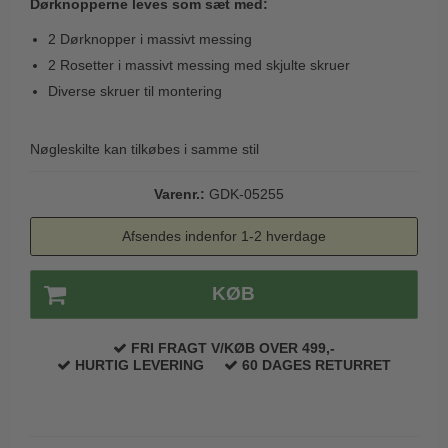
Dørknopperne leves som sæt med:
Trædørgreb på Langskilt
2 Dørknopper i massivt messing
Udendørs dørgreb
2 Rosetter i massivt messing med skjulte skruer
Diverse skruer til montering
Nøgleskilte kan tilkøbes i samme stil
Varenr.:
GDK-05255
Afsendes indenfor 1-2 hverdage
KØB
FRI FRAGT V/KØB OVER 499,-
HURTIG LEVERING
60 DAGES RETURRET