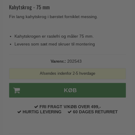
Husnumre
Knud Holscher dørgreb
Kahytskrog - 75 mm
Delfin & Hvalros
Brevindkast
Olivari
Fin lang kahytskrog i børstet forniklet messing.
Gio Ponti LAMA
Ringetryk
Turnstyle Designs
Medici dørgreb
Postkasser
RANDI dørgreb
Kahytskrogen er raslefri og måler 75 mm.
Svanemøllen træ dørgreb
Dørhængsler
Leveres som sæt med skruer til montering
RDS Italienske dørgreb
Weingarden dørgreb
Skruer
Samuel Heath produkter
Østerbro træ dørgreb
Varenr.:
202543
Knager & Kroge
Sibes Metall
Dørgreb Buster+Punch
Hattehylder
Afsendes indenfor 2-5 hverdage
Søe-Jensen & Co.
DND dørgreb
Kahytskrog
Valli & Valli dørgreb
Formani dørgreb
KØB
Messing pudsemiddel
YOUNG dørgreb
FSB dørgreb
VONSILD Møbelgreb
FRI FRAGT V/KØB OVER 499,-
Randi Classic Line
HURTIG LEVERING
60 DAGES RETURRET
Turnstyle Designs Dørgreb
Paskvilgreb - Terrasse