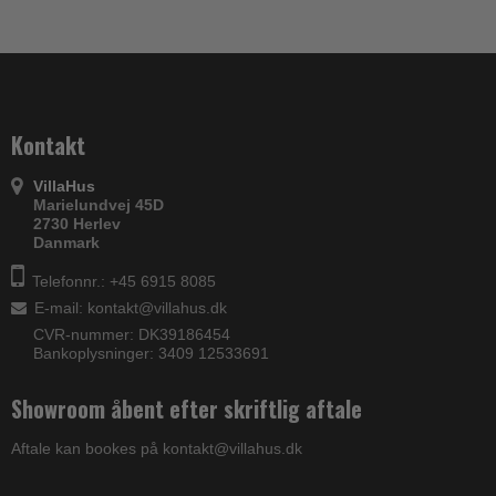
Kontakt
VillaHus
Marielundvej 45D
2730 Herlev
Danmark
Telefonnr.: +45 6915 8085
E-mail
:
kontakt@villahus.dk
CVR-nummer: DK39186454
Bankoplysninger: 3409 12533691
Showroom åbent efter skriftlig aftale
Aftale kan bookes på kontakt@villahus.dk