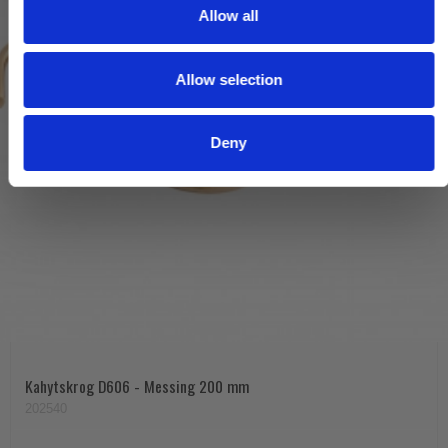
t
Allow all
i
o
Allow selection
n
Deny
Kahytskrog D606 - Messing 200 mm
202540