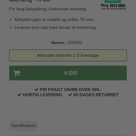
Husnumre
Knud Holscher dørgreb
Delfin & Hvalros
Fin lang kahytskrog i forkromet messing.
Brevindkast
Olivari
Gio Ponti LAMA
Kahytskrogen er raslefri og måler 75 mm.
Ringetryk
Turnstyle Designs
Leveres som sæt med skruer til montering
Medici dørgreb
Postkasser
RANDI dørgreb
Svanemøllen træ dørgreb
Varenr.:
202542
Dørhængsler
RDS Italienske dørgreb
Weingarden dørgreb
Skruer
Samuel Heath produkter
Afsendes indenfor 1-2 hverdage
Østerbro træ dørgreb
Knager & Kroge
Sibes Metall
Dørgreb Buster+Punch
KØB
Hattehylder
Søe-Jensen & Co.
DND dørgreb
Kahytskrog
Valli & Valli dørgreb
FRI FRAGT V/KØB OVER 499,-
Formani dørgreb
Messing pudsemiddel
HURTIG LEVERING
60 DAGES RETURRET
YOUNG dørgreb
FSB dørgreb
VONSILD Møbelgreb
Randi Classic Line
Turnstyle Designs Dørgreb
Specifikationer
Paskvilgreb - Terrasse