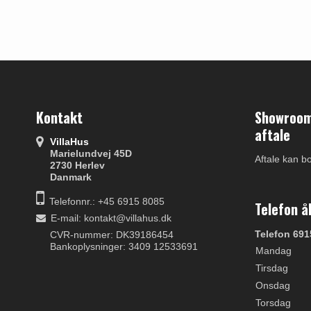
Kontakt
Showroom 
aftale
VillaHus
Marielundvej 45D
Aftale kan b
2730 Herlev
Danmark
Telefonnr.: +45 6915 8085
Telefon å
E-mail
:
kontakt@villahus.dk
Telefon 691
CVR-nummer: DK39186454
Bankoplysninger: 3409 12533691
Mandag
Tirsdag
Onsdag
Torsdag