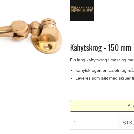
Delfin & Hvalros
Skruer
Sibes Metall
Formani dørgreb
Gio Ponti LAMA
Knager & Kroge
Søe-Jensen & Co.
FSB dørgreb
Kahytskrog - 150 mm
Fin lang kahytskrog i messing med
Kahytskrogen er raslefri og m
Leveres som sæt med skruer ti
Afs
STK