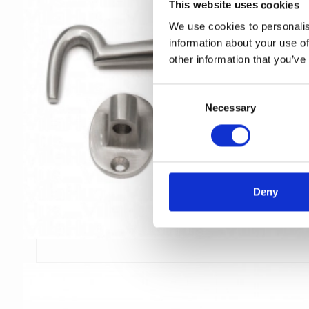
This website uses cookies
We use cookies to personalis
information about your use of
other information that you’ve
C
Necessary
o
n
s
e
n
t
Deny
S
e
l
e
c
t
i