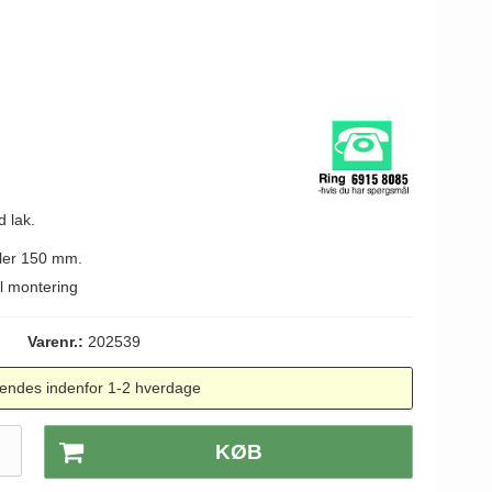
 lak.
åler 150 mm.
l montering
Varenr.:
202539
endes indenfor 1-2 hverdage
.
KØB