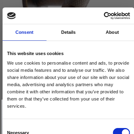
Consent
Details
About
This website uses cookies
We use cookies to personalise content and ads, to provide
social media features and to analyse our traffic. We also
share information about your use of our site with our social
Furnipart T-bar møbelgreb - Antik messing - Model MANOR 30 x
media, advertising and analytics partners who may
54 mm
combine it with other information that you’ve provided to
549120054-39.1
them or that they’ve collected from your use of their
Vind et gavekort
på 1000 kr.
services.
Få inspiration og gode tilbud direkte i din indbakke. Tilmeld dig
nyhedsbrevet og deltag automatisk i lodtrækningen om et
79,00 DKK
gavekort på 1.000 kr.
Afmeld dig når som helst. Vinderen trækkes den sidste hverdag i måneden.
Fornavn
C
VIS PRODUKT
Necessary
o