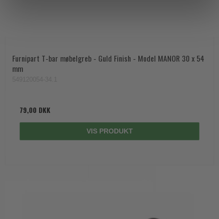
Furnipart T-bar møbelgreb - Guld Finish - Model MANOR 30 x 54
mm
549120054-34.1
79,00 DKK
VIS PRODUKT