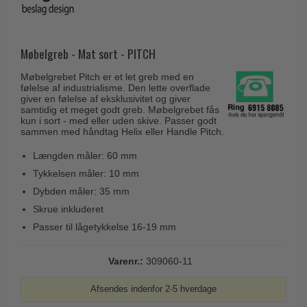
Husnumre
Knud Holscher dørgreb
Delfin & Hvalros
Brevindkast
Olivari
Gio Ponti LAMA
Ringetryk
Møbelgreb - Mat sort - PITCH
Turnstyle Designs
Medici dørgreb
Postkasser
Møbelgrebet Pitch er et let greb med en
RANDI dørgreb
Svanemøllen træ dørgreb
følelse af industrialisme. Den lette overflade
Dørhængsler
giver en følelse af eksklusivitet og giver
RDS Italienske dørgreb
Weingarden dørgreb
samtidig et meget godt greb. Møbelgrebet fås
Skruer
kun i sort - med eller uden skive. Passer godt
Samuel Heath produkter
sammen med håndtag Helix eller Handle Pitch.
Østerbro træ dørgreb
Knager & Kroge
Sibes Metall
Dørgreb Buster+Punch
Længden måler: 60 mm
Hattehylder
Søe-Jensen & Co.
Tykkelsen måler: 10 mm
DND dørgreb
Kahytskrog
Dybden måler: 35 mm
Valli & Valli dørgreb
Formani dørgreb
Skrue inkluderet
Messing pudsemiddel
YOUNG dørgreb
FSB dørgreb
Passer til lågetykkelse 16-19 mm
VONSILD Møbelgreb
Randi Classic Line
Varenr.:
309060-11
Turnstyle Designs Dørgreb
Afsendes indenfor 2-5 hverdage
Paskvilgreb - Terrasse