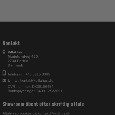
Kontakt
VillaHus
Marielundvej 45D
2730 Herlev
Danmark
Telefonnr.: +45 6915 8085
E-mail
:
kontakt@villahus.dk
CVR-nummer: DK39186454
Bankoplysninger: 3409 12533691
Showroom åbent efter skriftlig aftale
Aftale kan bookes på kontakt@villahus.dk