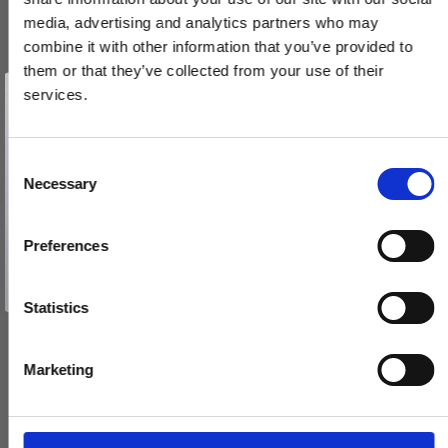
media, advertising and analytics partners who may
combine it with other information that you’ve provided to
them or that they’ve collected from your use of their
Vind et gavekort
på 1000 kr.
services.
Skydedørsskål- Formani - Basic- Satin stål - 57 mm
Få inspiration og gode tilbud direkte i din indbakke. Tilmeld dig
nyhedsbrevet og deltag automatisk i lodtrækningen om et
gavekort på 1.000 kr.
2501Z070INXX0
Afmeld dig når som helst. Vinderen trækkes den sidste hverdag i måneden.
Fornavn
C
Necessary
o
161,00 DKK
Email
n
s
VIS PRODUKT
Preferences
e
TILMELD MIG
n
Nej tak
t
Statistics
S
e
Marketing
l
e
c