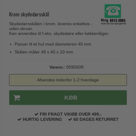
Husnumre
Knud Holscher dørgreb
Delfin & Hvalros
Brevindkast
Krom skydedørsskål
Olivari
Gio Ponti LAMA
Ringetryk
Skydedørsskålen i krom, leveres enkeltvis -
Turnstyle Designs
Medici dørgreb
uden skruer.
Postkasser
Kan anvendes til f.eks. skydedøre eller køkkenlåger.
RANDI dørgreb
Svanemøllen træ dørgreb
Dørhængsler
Passer til et hul med diameteren 40 mm
RDS Italienske dørgreb
Weingarden dørgreb
Skålen måler 48 x 40 x 10 mm
Skruer
Samuel Heath produkter
Østerbro træ dørgreb
Knager & Kroge
Sibes Metall
Varenr.:
059550R
Dørgreb Buster+Punch
Hattehylder
Søe-Jensen & Co.
DND dørgreb
Afsendes indenfor 1-2 hverdage
Kahytskrog
Valli & Valli dørgreb
Formani dørgreb
Messing pudsemiddel
YOUNG dørgreb
KØB
FSB dørgreb
VONSILD Møbelgreb
Randi Classic Line
FRI FRAGT V/KØB OVER 499,-
HURTIG LEVERING
60 DAGES RETURRET
Turnstyle Designs Dørgreb
Paskvilgreb - Terrasse