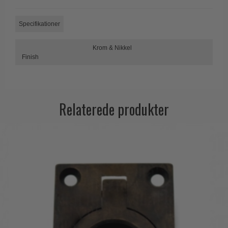
Trædørgreb på Langskilt
Specifikationer
Udendørs dørgreb
Krom & Nikkel
Finish
Relaterede produkter