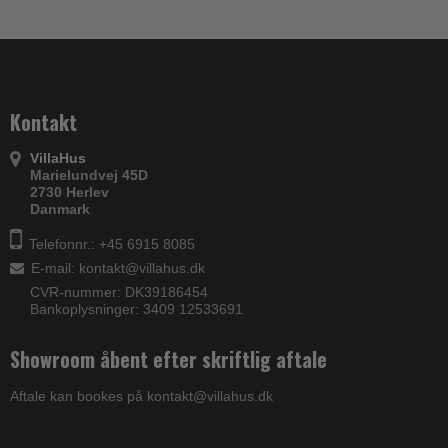
Kontakt
VillaHus
Marielundvej 45D
2730 Herlev
Danmark
Telefonnr.: +45 6915 8085
E-mail
:
kontakt@villahus.dk
CVR-nummer: DK39186454
Bankoplysninger: 3409 12533691
Showroom åbent efter skriftlig aftale
Aftale kan bookes på kontakt@villahus.dk