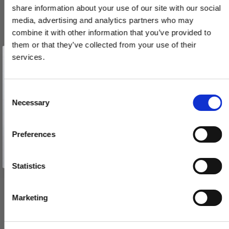
share information about your use of our site with our social
media, advertising and analytics partners who may
combine it with other information that you’ve provided to
them or that they’ve collected from your use of their
Vind et gavekort
på 1000 kr.
services.
Få inspiration og gode tilbud direkte i din indbakke. Tilmeld dig
nyhedsbrevet og deltag automatisk i lodtrækningen om et
Skydedørsskål- Formani - Basic- Satin stål - 57 mm
gavekort på 1.000 kr.
Afmeld dig når som helst. Vinderen trækkes den sidste hverdag i måneden.
2501Z070INXX0
Fornavn
C
Necessary
o
Email
n
161,00 DKK
s
Preferences
e
VIS PRODUKT
TILMELD MIG
n
Nej tak
t
Statistics
S
e
Marketing
l
e
c