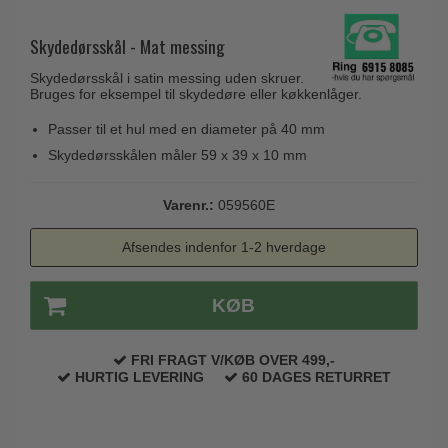
Husnumre
Knud Holscher dørgreb
Delfin & Hvalros
Brevindkast
Skydedørsskål - Mat messing
Olivari
Gio Ponti LAMA
Ringetryk
Skydedørsskål i satin messing uden skruer.
Turnstyle Designs
Medici dørgreb
Bruges for eksempel til skydedøre eller køkkenlåger.
Postkasser
RANDI dørgreb
Svanemøllen træ dørgreb
Passer til et hul med en diameter på 40 mm
Dørhængsler
RDS Italienske dørgreb
Skydedørsskålen måler 59 x 39 x 10 mm
Weingarden dørgreb
Skruer
Samuel Heath produkter
Østerbro træ dørgreb
Varenr.:
059560E
Knager & Kroge
Sibes Metall
Dørgreb Buster+Punch
Hattehylder
Afsendes indenfor 1-2 hverdage
Søe-Jensen & Co.
DND dørgreb
Kahytskrog
Valli & Valli dørgreb
Formani dørgreb
KØB
Messing pudsemiddel
YOUNG dørgreb
FSB dørgreb
VONSILD Møbelgreb
FRI FRAGT V/KØB OVER 499,-
Randi Classic Line
HURTIG LEVERING
60 DAGES RETURRET
Turnstyle Designs Dørgreb
Paskvilgreb - Terrasse