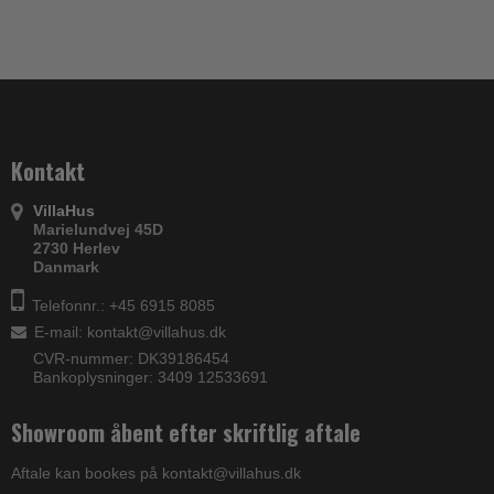
Kontakt
VillaHus
Marielundvej 45D
2730 Herlev
Danmark
Telefonnr.: +45 6915 8085
E-mail
:
kontakt@villahus.dk
CVR-nummer: DK39186454
Bankoplysninger: 3409 12533691
Showroom åbent efter skriftlig aftale
Aftale kan bookes på kontakt@villahus.dk