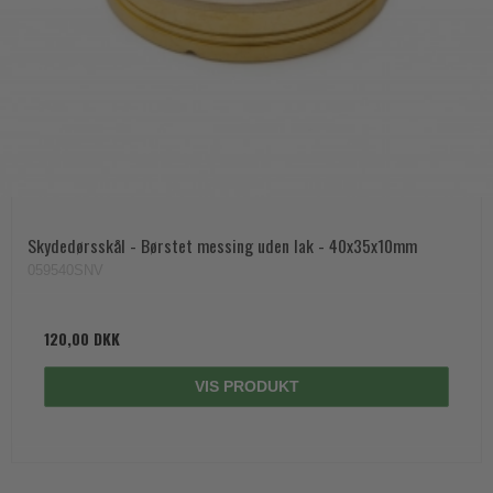
Skydedørsskål - Børstet messing uden lak - 40x35x10mm
059540SNV
120,00 DKK
VIS PRODUKT