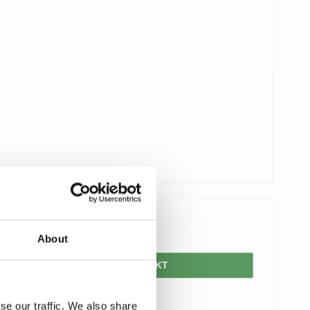
161,00 DKK
About
VIS PRODUKT
se our traffic. We also share