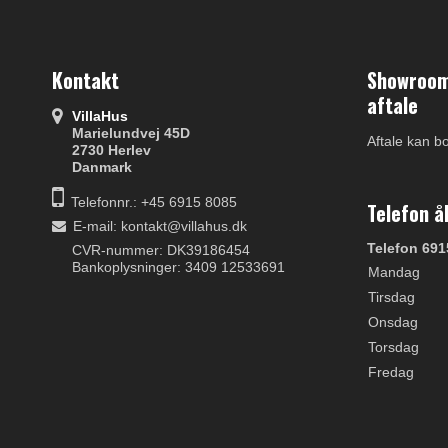
Kontakt
Showroom 
aftale
VillaHus
Marielundvej 45D
Aftale kan b
2730 Herlev
Danmark
Telefonnr.: +45 6915 8085
Telefon å
E-mail
:
kontakt@villahus.dk
Telefon 691
CVR-nummer: DK39186454
Bankoplysninger: 3409 12533691
Mandag
Tirsdag
Onsdag
Torsdag
Fredag