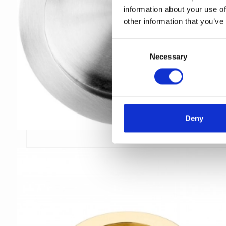
information about your use of
other information that you’ve
C
Necessary
o
n
s
e
n
t
Deny
S
e
l
e
c
t
i
o