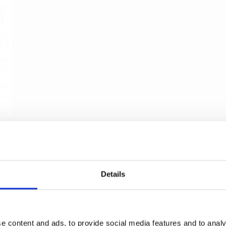
Skydedørsskål- Formani - Basic- Satin stål - 57
mm
Details
Formani
2501Z070INXX0
e content and ads, to provide social media features and to analy