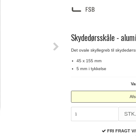
Delfin & Hvalros
Skruer
Sibes Metall
Formani dørgreb
Gio Ponti LAMA
Knager & Kroge
Søe-Jensen & Co.
FSB dørgreb
Skydedørsskåle - alum
Det ovale skyllegreb til skydedørs
45 x 155 mm
5 mm i tykkelse
Va
Afs
STK
FRI FRAGT V/