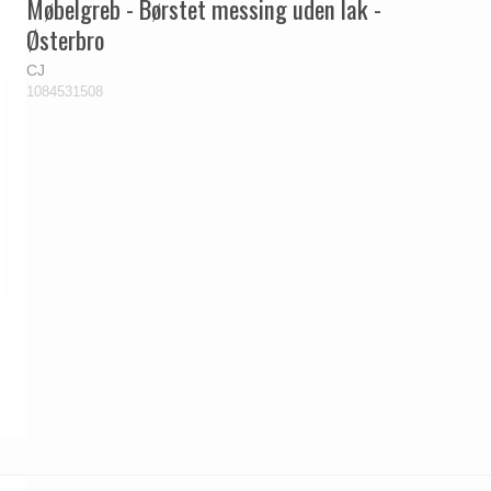
Møbelgreb - Børstet messing uden lak -
Østerbro
CJ
1084531508