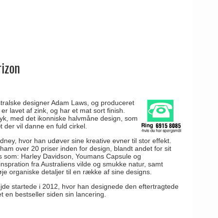
rizon
stralske designer Adam Laws, og produceret
r lavet af zink, og har et mat sort finish.
ryk, med det ikonniske halvmåne design, som
 der vil danne en fuld cirkel.
ey, hvor han udøver sine kreative evner til stor effekt.
ham over 20 priser inden for design, blandt andet for sit
ds som: Harley Davidson, Youmans Capsule og
nspration fra Australiens vilde og smukke natur, samt
lføje organiske detaljer til en række af sine designs.
e startede i 2012, hvor han designede den eftertragtede
 en bestseller siden sin lancering.