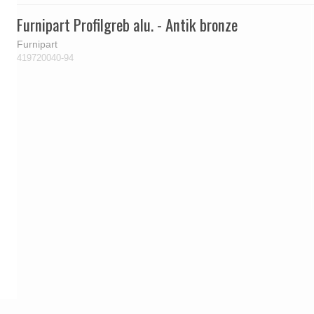
Furnipart Profilgreb alu. - Antik bronze
Furnipart
419720040-94