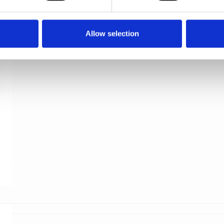
192 mm
Enrico Cassina
C10190N19
Allow selection