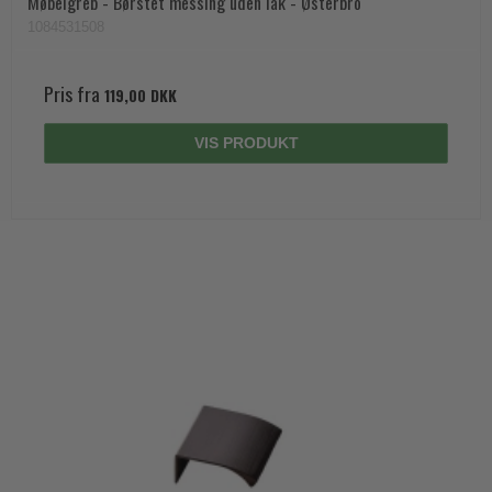
Møbelgreb - Børstet messing uden lak - Østerbro
1084531508
Pris fra
119,00 DKK
VIS PRODUKT