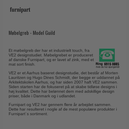
Husnumre
Knud Holscher dørgreb
Delfin & Hvalros
Brevindkast
Olivari
Gio Ponti LAMA
Ringetryk
Turnstyle Designs
Medici dørgreb
Postkasser
Møbelgreb - Model Guild
RANDI dørgreb
Svanemøllen træ dørgreb
Dørhængsler
RDS Italienske dørgreb
Weingarden dørgreb
Et møbelgreb der har et industrielt touch, fra
Skruer
Samuel Heath produkter
VE2 designstudiet. Møbelgrebet er produceret
Østerbro træ dørgreb
af danske Furnipart, og er lavet af zink, med et
Knager & Kroge
Sibes Metall
mat sort finish.
Dørgreb Buster+Punch
Hattehylder
Søe-Jensen & Co.
VE2 er et Aarhus baseret designstudie, det består af Morten
DND dørgreb
Lauritzen og Hugo Dines Schmidt, der begge er uddannet på
Kahytskrog
Valli & Valli dørgreb
Arkitektskolen Aarhus, og har siden 2007 haft VE2 sammen.
Formani dørgreb
Siden starten har de fokuseret på at skabe tidløse designs i
Messing pudsemiddel
høj kvalitet. Dette har belønnet dem med adskillige design
YOUNG dørgreb
FSB dørgreb
priser, både i Danmark og i udlandet.
VONSILD Møbelgreb
Furnipart og VE2 har gennem flere år arbejdet sammen.
Randi Classic Line
Dette har resulteret i nogle af de mest populære produkter i
Furnipart´s sortiment.
Turnstyle Designs Dørgreb
Paskvilgreb - Terrasse