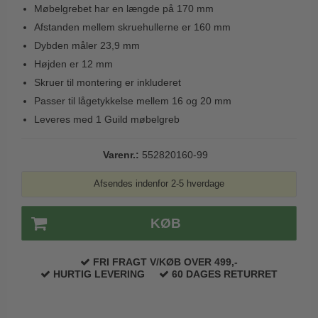
Møbelgrebet har en længde på 170 mm
Trædørgreb på Langskilt
Afstanden mellem skruehullerne er 160 mm
Udendørs dørgreb
Dybden måler 23,9 mm
Højden er 12 mm
Skruer til montering er inkluderet
Passer til lågetykkelse mellem 16 og 20 mm
Leveres med 1 Guild møbelgreb
Varenr.:
552820160-99
Afsendes indenfor 2-5 hverdage
KØB
FRI FRAGT V/KØB OVER 499,-
HURTIG LEVERING
60 DAGES RETURRET