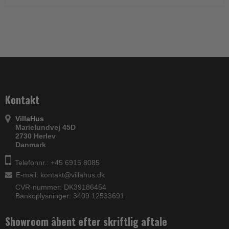
Kontakt
VillaHus
Marielundvej 45D
2730 Herlev
Danmark
Telefonnr.: +45 6915 8085
E-mail
:
kontakt@villahus.dk
CVR-nummer: DK39186454
Bankoplysninger: 3409 12533691
Showroom åbent efter skriftlig aftale