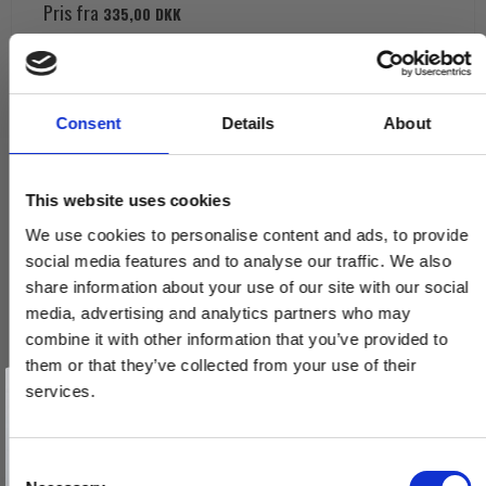
Pris fra
335,00 DKK
VIS PRODUKT
Consent
Details
About
This website uses cookies
We use cookies to personalise content and ads, to provide
social media features and to analyse our traffic. We also
share information about your use of our site with our social
media, advertising and analytics partners who may
combine it with other information that you’ve provided to
them or that they’ve collected from your use of their
Vind et gavekort
på 1000 kr.
services.
Få inspiration og gode tilbud direkte i din indbakke. Tilmeld dig
nyhedsbrevet og deltag automatisk i lodtrækningen om et
gavekort på 1.000 kr.
Afmeld dig når som helst. Vinderen trækkes den sidste hverdag i måneden.
Fornavn
C