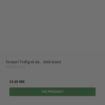
Furnipart Profilgreb alu. - Antik bronze
419720040-94
34,00 DKK
VIS PRODUKT