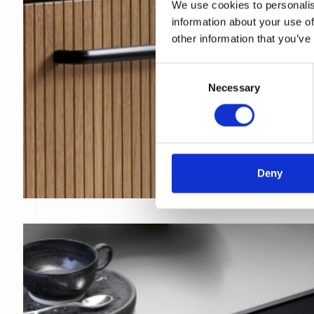
We use cookies to personalis
information about your use of
other information that you’ve
C
Necessary
o
n
s
e
n
t
Deny
S
e
l
e
c
t
i
o