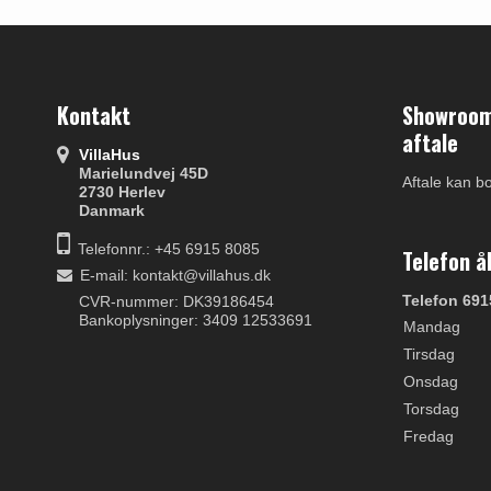
Kontakt
Showroom 
aftale
VillaHus
Marielundvej 45D
Aftale kan b
2730 Herlev
Danmark
Telefonnr.: +45 6915 8085
Telefon å
E-mail
:
kontakt@villahus.dk
Telefon 691
CVR-nummer: DK39186454
Bankoplysninger: 3409 12533691
Mandag
Tirsdag
Onsdag
Torsdag
Fredag