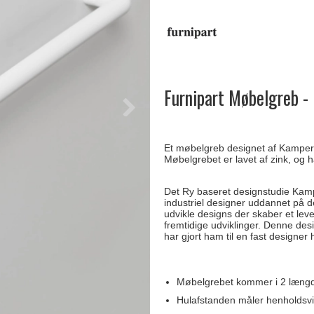
Delfin & Hvalros
Skruer
Sibes Metall
Formani dørgreb
Gio Ponti LAMA
Knager & Kroge
Søe-Jensen & Co.
FSB dørgreb
Furnipart Møbelgreb -
Et møbelgreb designet af Kamper 
Møbelgrebet er lavet af zink, og ha
Det Ry baseret designstudie Kam
industriel designer uddannet på 
udvikle designs der skaber et leve
fremtidige udviklinger. Denne desig
har gjort ham til en fast designer 
Møbelgrebet kommer i 2 læng
Hulafstanden måler henholdsv