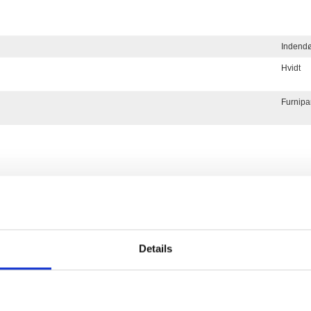
Indend
Hvidt
Furnipa
Relaterede produkter
Furnipart Møbelgreb - Mat sort - Model Carve
Details
Furnipart
FP.2068