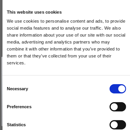
This website uses cookies
We use cookies to personalise content and ads, to provide
social media features and to analyse our traffic. We also
share information about your use of our site with our social
media, advertising and analytics partners who may
combine it with other information that you’ve provided to
them or that they’ve collected from your use of their
Vind et gavekort
på 1000 kr.
services.
Få inspiration og gode tilbud direkte i din indbakke. Tilmeld dig
nyhedsbrevet og deltag automatisk i lodtrækningen om et
gavekort på 1.000 kr.
Afmeld dig når som helst. Vinderen trækkes den sidste hverdag i måneden.
Fornavn
C
Necessary
o
Email
n
Møbelgreb - Poleret nikkel - Model C10190 - CC 192 mm
s
Preferences
C10190N19
e
TILMELD MIG
n
Nej tak
t
Statistics
379,00 DKK