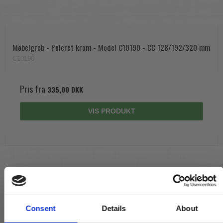
Møbelgreb - Poleret krom - Model C10190 - CC 128/192/320 mm
C10190
Pris fra
335,00 DKK
VIS PRODUKT
Consent
Details
About