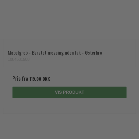
Møbelgreb - Børstet messing uden lak - Østerbro
1084531508
Pris fra
119,00 DKK
VIS PRODUKT