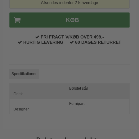
Afsendes indenfor 2-5 hverdage
Trædørgreb på Langskilt
Udendørs dørgreb
KØB
FRI FRAGT V/KØB OVER 499,-
HURTIG LEVERING
60 DAGES RETURRET
Specifikationer
Børstet stål
Finish
Furnipart
Designer