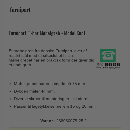
Husnumre
Knud Holscher dørgreb
Delfin & Hvalros
Brevindkast
Olivari
Gio Ponti LAMA
Ringetryk
Turnstyle Designs
Medici dørgreb
Postkasser
Furnipart T-bar Møbelgreb - Model Knot
RANDI dørgreb
Svanemøllen træ dørgreb
Dørhængsler
RDS Italienske dørgreb
Weingarden dørgreb
Et møbelgreb fra danske Furnipart lavet af
Skruer
Samuel Heath produkter
rustfrit stål med et silkeslebet finish.
Østerbro træ dørgreb
Møbelgrebet har en praktisk form der giver dig
Knager & Kroge
Sibes Metall
et godt greb.
Dørgreb Buster+Punch
Hattehylder
Søe-Jensen & Co.
DND dørgreb
Kahytskrog
Valli & Valli dørgreb
Møbelgrebet har en længde på 75 mm.
Formani dørgreb
Messing pudsemiddel
Dybden måler 44 mm.
YOUNG dørgreb
FSB dørgreb
Diverse skruer til montering er inkluderet.
VONSILD Møbelgreb
Randi Classic Line
Passer til lågetykkelse mellem 16 og 20 mm.
Turnstyle Designs Dørgreb
Varenr.:
238030075-25.2
Paskvilgreb - Terrasse