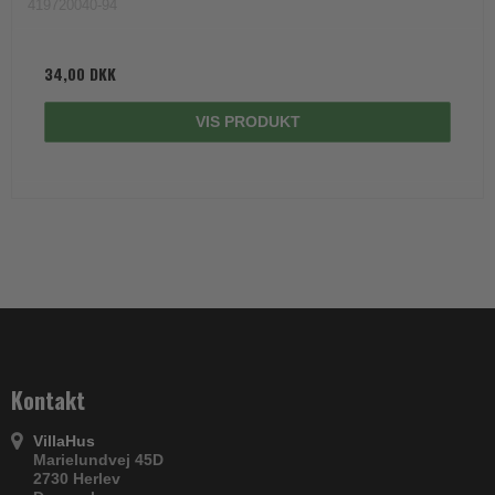
419720040-94
34,00 DKK
VIS PRODUKT
Kontakt
VillaHus
Marielundvej 45D
2730 Herlev