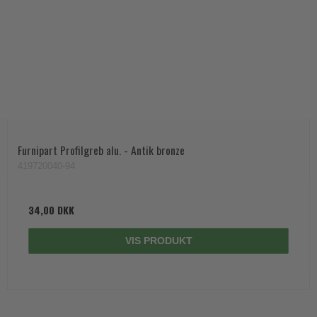
Furnipart Profilgreb alu. - Antik bronze
419720040-94
34,00 DKK
VIS PRODUKT