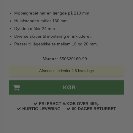
Trædørgreb på Langskilt
Møbelgrebet har en længde på 219 mm.
Udendørs dørgreb
Hulafstanden måler 160 mm.
Dybden måler 24 mm.
Diverse skruer til montering er inkluderet.
Passer til lågetykkelse mellem 16 og 20 mm.
Varenr.:
550620160-99
Afsendes indenfor 2-5 hverdage
KØB
FRI FRAGT V/KØB OVER 499,-
HURTIG LEVERING
60 DAGES RETURRET