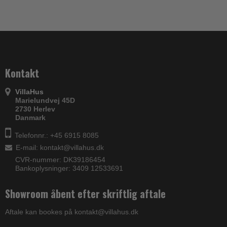
Kontakt
VillaHus
Marielundvej 45D
2730 Herlev
Danmark
Telefonnr.: +45 6915 8085
E-mail
:
kontakt@villahus.dk
CVR-nummer: DK39186454
Bankoplysninger: 3409 12533691
Showroom åbent efter skriftlig aftale
Aftale kan bookes på kontakt@villahus.dk