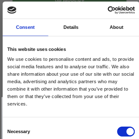
VIS PRODUKT
Consent
Details
About
This website uses cookies
We use cookies to personalise content and ads, to provide
social media features and to analyse our traffic. We also
share information about your use of our site with our social
media, advertising and analytics partners who may
combine it with other information that you’ve provided to
them or that they’ve collected from your use of their
Vind et gavekort
på 1000 kr.
services.
Få inspiration og gode tilbud direkte i din indbakke. Tilmeld dig
nyhedsbrevet og deltag automatisk i lodtrækningen om et
gavekort på 1.000 kr.
Afmeld dig når som helst. Vinderen trækkes den sidste hverdag i måneden.
Fornavn
C
Necessary
o
Email