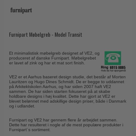
Husnumre
Knud Holscher dørgreb
Delfin & Hvalros
Brevindkast
Olivari
Gio Ponti LAMA
Ringetryk
Turnstyle Designs
Medici dørgreb
Postkasser
Furnipart Møbelgreb - Model Transit
RANDI dørgreb
Svanemøllen træ dørgreb
Dørhængsler
RDS Italienske dørgreb
Weingarden dørgreb
Et minimalistisk møbelgreb designet af VE2, og
Skruer
Samuel Heath produkter
produceret af danske Furnipart. Møbelgrebet
Østerbro træ dørgreb
er lavet af zink og har et mat sort finish.
Knager & Kroge
Sibes Metall
Dørgreb Buster+Punch
Hattehylder
Søe-Jensen & Co.
VE2 er et Aarhus baseret design studie, det består af Morten
DND dørgreb
Lauritzen og Hugo Dines Schmidt. De er begge to uddannet
Kahytskrog
Valli & Valli dørgreb
på Arkitektskolen Aarhus, og har siden 2007 haft VE2
Formani dørgreb
sammen. De har siden starten fokuseret på at skabe
Messing pudsemiddel
holdbare designs i høj kvalitet. Dette har gjort at VE2 er
YOUNG dørgreb
FSB dørgreb
blevet belønnet med adskillige design priser, både i Danmark
og i udlandet.
VONSILD Møbelgreb
Randi Classic Line
Furnipart og VE2 har gennem flere år arbejdet sammen.
Turnstyle Designs Dørgreb
Dette har resulteret i nogle af de mest populære produkter i
Furnipart´s sortiment.
Paskvilgreb - Terrasse