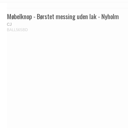
Møbelknop - Børstet messing uden lak - Nyholm
CJ
BALL56SBD