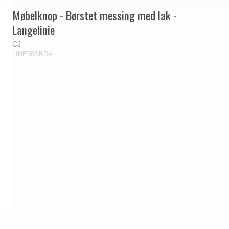
Møbelknop - Børstet messing med lak -
Langelinie
CJ
LINE30SBDA