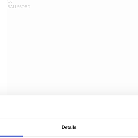
CJ
BALL56OBD
Details