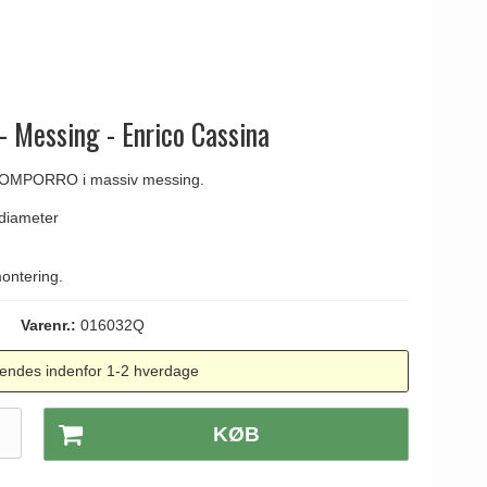
 Messing - Enrico Cassina
ke OMPORRO i massiv messing.
diameter
montering.
Varenr.:
016032Q
endes indenfor 1-2 hverdage
.
KØB