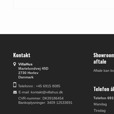
Kontakt
Showroom 
aftale
VillaHus
Marielundvej 45D
Aftale kan b
2730 Herlev
Danmark
Telefonnr.: +45 6915 8085
Telefon å
E-mail
:
kontakt@villahus.dk
Telefon 691
CVR-nummer: DK39186454
Bankoplysninger: 3409 12533691
Mandag
Tirsdag