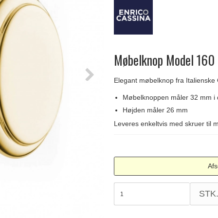
Delfin & Hvalros
Skruer
Sibes Metall
Formani dørgreb
Gio Ponti LAMA
Knager & Kroge
Søe-Jensen & Co.
FSB dørgreb
Møbelknop Model 160 -
Elegant møbelknop fra Italiens
Møbelknoppen måler 32 mm i 
Højden måler 26 mm
Leveres enkeltvis med skruer til 
Afs
STK