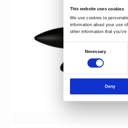
This website uses cookies
We use cookies to personalis
information about your use of
other information that you’ve
C
Necessary
o
n
s
e
n
t
Deny
S
e
l
e
c
t