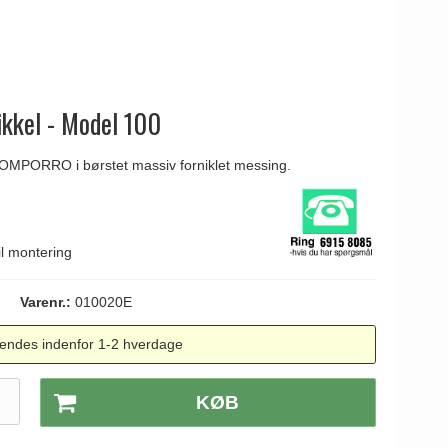
ikkel - Model 100
 OMPORRO i børstet massiv forniklet messing.
il montering
Varenr.:
010020E
endes indenfor 1-2 hverdage
.
KØB