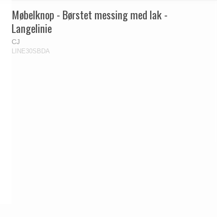
Møbelknop - Børstet messing med lak -
Langelinie
CJ
LINE30SBDA