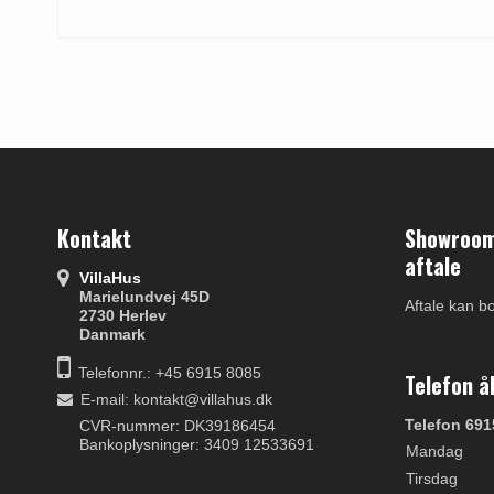
Kontakt
Showroom 
aftale
VillaHus
Marielundvej 45D
Aftale kan b
2730 Herlev
Danmark
Telefonnr.: +45 6915 8085
Telefon å
E-mail
:
kontakt@villahus.dk
Telefon 691
CVR-nummer: DK39186454
Bankoplysninger: 3409 12533691
Mandag
Tirsdag