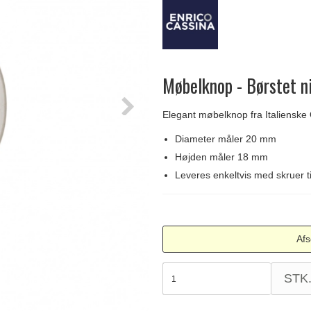
Delfin & Hvalros
Skruer
Sibes Metall
Formani dørgreb
Gio Ponti LAMA
Knager & Kroge
Søe-Jensen & Co.
FSB dørgreb
Møbelknop - Børstet n
Elegant møbelknop fra Italienske
Diameter måler 20 mm
Højden måler 18 mm
Leveres enkeltvis med skruer t
Afs
STK