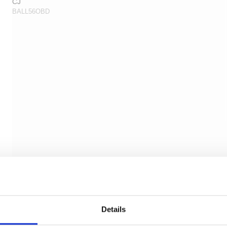
CJ
BALL56OBD
Details