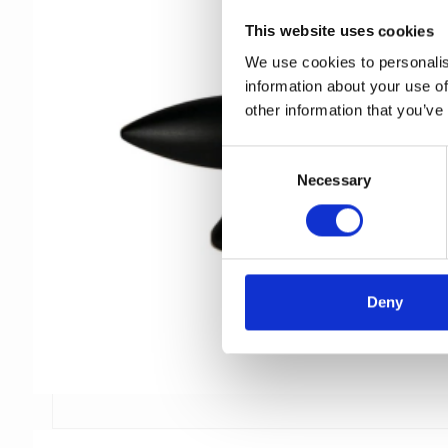
This website uses cookies
We use cookies to personalis
information about your use of
other information that you’ve
C
Necessary
o
n
s
e
n
t
Deny
S
e
l
e
c
t