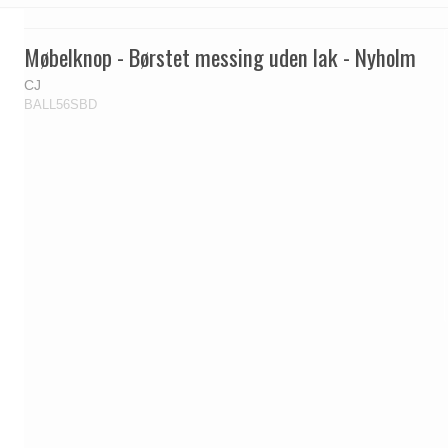
Møbelknop - Børstet messing uden lak - Nyholm
CJ
BALL56SBD