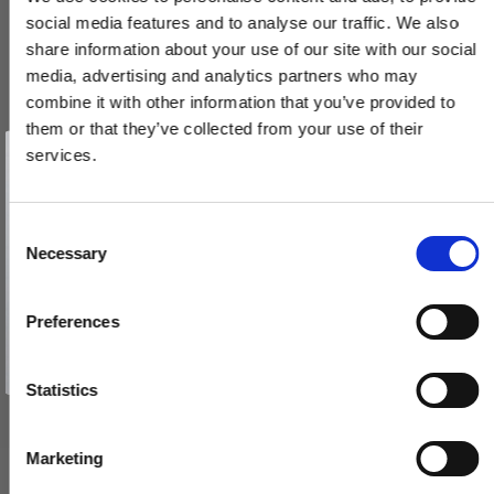
social media features and to analyse our traffic. We also
share information about your use of our site with our social
media, advertising and analytics partners who may
combine it with other information that you’ve provided to
them or that they’ve collected from your use of their
Vind et gavekort
på 1000 kr.
services.
Få inspiration og gode tilbud direkte i din indbakke. Tilmeld dig
nyhedsbrevet og deltag automatisk i lodtrækningen om et
gavekort på 1.000 kr.
Afmeld dig når som helst. Vinderen trækkes den sidste hverdag i måneden.
Møbelknop - Sort messing - Nyholm
Fornavn
C
Necessary
BALL56BK
o
Email
n
s
129,00 DKK
Preferences
e
TILMELD MIG
n
VIS PRODUKT
Nej tak
t
Statistics
S
e
Marketing
l