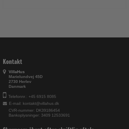
Kontakt
VillaHus
Marielundvej 45D
2730 Herlev
Danmark
Telefonnr.: +45 6915 8085
E-mail
:
kontakt@villahus.dk
CVR-nummer: DK39186454
Bankoplysninger: 3409 12533691