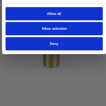
e
c
t
Allow all
i
o
Allow selection
n
Deny