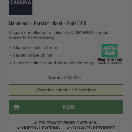
Husnumre
Knud Holscher dørgreb
Delfin & Hvalros
Brevindkast
Olivari
Gio Ponti LAMA
Ringetryk
Møbelknop - Børstet nikkel - Model 100
Turnstyle Designs
Medici dørgreb
Postkasser
Elegant møbelknop fra Italienske OMPORRO i børstet
RANDI dørgreb
Svanemøllen træ dørgreb
massiv forniklet messing.
Dørhængsler
RDS Italienske dørgreb
Weingarden dørgreb
Diameter måler 31 mm
Skruer
Samuel Heath produkter
Højden måler 28 mm
Østerbro træ dørgreb
Knager & Kroge
Leveres enkeltvis med skruer til montering
Sibes Metall
Dørgreb Buster+Punch
Hattehylder
Søe-Jensen & Co.
DND dørgreb
Varenr.:
010031E
Kahytskrog
Valli & Valli dørgreb
Formani dørgreb
Afsendes indenfor 1-2 hverdage
Messing pudsemiddel
YOUNG dørgreb
FSB dørgreb
VONSILD Møbelgreb
KØB
Randi Classic Line
Turnstyle Designs Dørgreb
FRI FRAGT V/KØB OVER 499,-
Paskvilgreb - Terrasse
HURTIG LEVERING
60 DAGES RETURRET