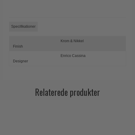
Trædørgreb på Langskilt
Udendørs dørgreb
Specifikationer
Krom & Nikkel
Finish
Enrico Cassina
Designer
Relaterede produkter