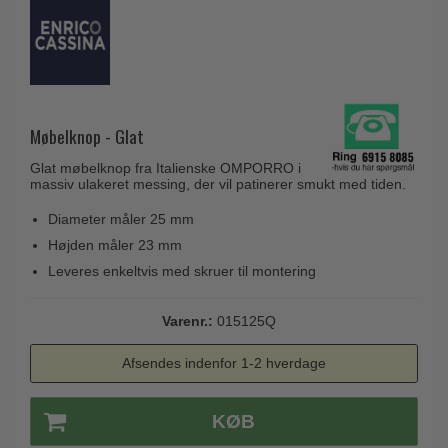
Husnumre
Knud Holscher dørgreb
Delfin & Hvalros
Brevindkast
Olivari
Gio Ponti LAMA
Ringetryk
Turnstyle Designs
Medici dørgreb
Postkasser
RANDI dørgreb
Svanemøllen træ dørgreb
Møbelknop - Glat
Dørhængsler
RDS Italienske dørgreb
Weingarden dørgreb
Glat møbelknop fra Italienske OMPORRO i
Skruer
Samuel Heath produkter
massiv ulakeret messing, der vil patinerer smukt med tiden.
Østerbro træ dørgreb
Knager & Kroge
Sibes Metall
Diameter måler 25 mm
Dørgreb Buster+Punch
Hattehylder
Højden måler 23 mm
Søe-Jensen & Co.
DND dørgreb
Leveres enkeltvis med skruer til montering
Kahytskrog
Valli & Valli dørgreb
Formani dørgreb
Messing pudsemiddel
YOUNG dørgreb
Varenr.:
015125Q
FSB dørgreb
VONSILD Møbelgreb
Randi Classic Line
Afsendes indenfor 1-2 hverdage
Turnstyle Designs Dørgreb
KØB
Paskvilgreb - Terrasse