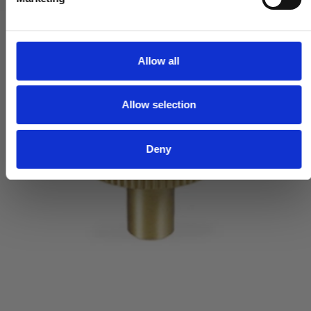
l
e
c
t
Allow all
i
o
Allow selection
n
Deny