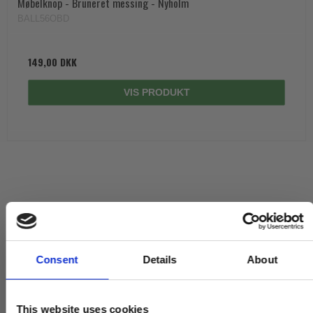
Møbelknop - Bruneret messing - Nyholm
BALL56OBD
149,00 DKK
VIS PRODUKT
Consent
Details
About
This website uses cookies