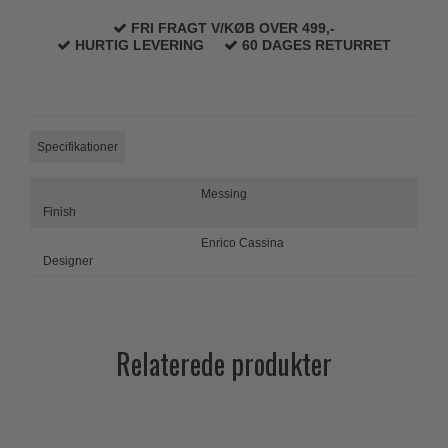
Trædørgreb på Langskilt
FRI FRAGT V/KØB OVER 499,-
HURTIG LEVERING
60 DAGES RETURRET
Udendørs dørgreb
Specifikationer
Messing
Finish
Enrico Cassina
Designer
Relaterede produkter