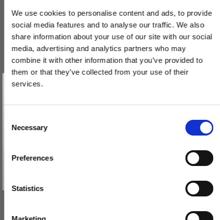
We use cookies to personalise content and ads, to provide
social media features and to analyse our traffic. We also
share information about your use of our site with our social
media, advertising and analytics partners who may
combine it with other information that you’ve provided to
them or that they’ve collected from your use of their
Vind et gavekort
på 1000 kr.
services.
Få inspiration og gode tilbud direkte i din indbakke. Tilmeld dig
nyhedsbrevet og deltag automatisk i lodtrækningen om et
gavekort på 1.000 kr.
Afmeld dig når som helst. Vinderen trækkes den sidste hverdag i måneden.
Fornavn
C
Necessary
Møbelknop - Sort messing - Nyholm
o
Email
n
BALL56BK
s
Preferences
e
TILMELD MIG
129,00 DKK
n
Nej tak
t
Statistics
VIS PRODUKT
S
e
Marketing