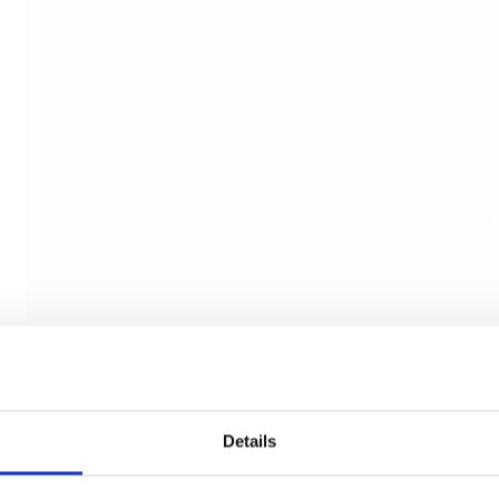
Details
Møbelknop - Sort messing - Nyholm
CJ