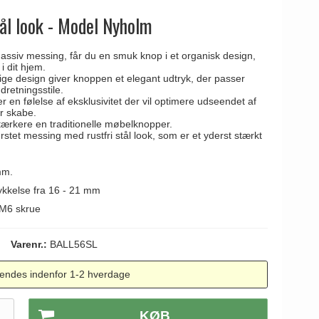
ål look - Model Nyholm
siv messing, får du en smuk knop i et organisk design,
i dit hjem.
e design giver knoppen et elegant udtryk, der passer
dretningsstile.
en følelse af eksklusivitet der vil optimere udseendet af
er skabe.
tærkere en traditionelle møbelknopper.
rstet messing med rustfri stål look, som er et yderst stærkt
mm.
i tykkelse fra 16 - 21 mm
M6 skrue
Varenr.:
BALL56SL
endes indenfor 1-2 hverdage
.
KØB