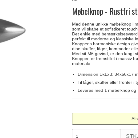
Delfin & Hvalros
Skruer
Sibes Metall
Formani dørgreb
Møbelknop - Rustfri st
Gio Ponti LAMA
Knager & Kroge
Søe-Jensen & Co.
FSB dørgreb
Med denne unikke møbelknop i mas
som vil skabe et sofistikeret touch 
Det enkle med bemærkelsesværdig
perfekt til moderne og klassiske in
Knoppens harmoniske design giver 
dine skuffer, låger, kommoder ell
Med sit M6 gevind, er den langt s
Knoppen er fremstillet i massiv bø
materiale.
Dimension DxLxB: 34x56x17 
Til låger, skuffer eller fronter 
Leveres med 1 møbelknop og 
Afs
STK