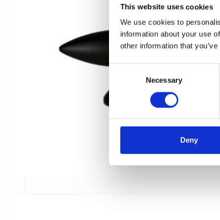
This website uses cookies
We use cookies to personalis
information about your use of
other information that you’ve
C
Necessary
o
n
s
e
n
t
Deny
S
e
l
e
c
t