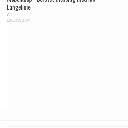
Langelinie
CJ
LINE30SBDA