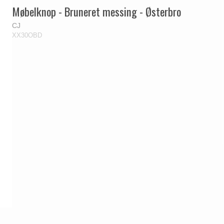
Møbelknop - Bruneret messing - Østerbro
CJ
XX30OBD