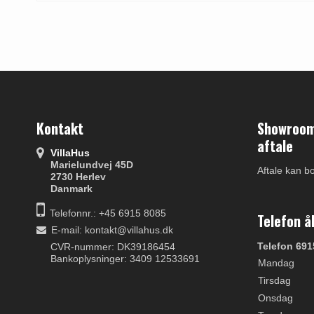
Kontakt
Showroom 
aftale
VillaHus
Marielundvej 45D
Aftale kan b
2730 Herlev
Danmark
Telefonnr.: +45 6915 8085
Telefon å
E-mail
:
kontakt@villahus.dk
Telefon 691
CVR-nummer: DK39186454
Bankoplysninger: 3409 12533691
Mandag
Tirsdag
Onsdag