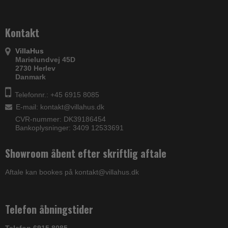
Kontakt
VillaHus
Marielundvej 45D
2730 Herlev
Danmark
Telefonnr.: +45 6915 8085
E-mail
:
kontakt@villahus.dk
CVR-nummer: DK39186454
Bankoplysninger: 3409 12533691
Showroom åbent efter skriftlig aftale
Aftale kan bookes på kontakt@villahus.dk
Telefon åbningstider
Telefon 6915 8085