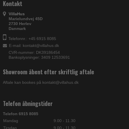
Kontakt
VillaHus
Marielundvej 45D
2730 Herlev
Danmark
Telefonnr.: +45 6915 8085
E-mail
:
kontakt@villahus.dk
CVR-nummer: DK39186454
Bankoplysninger: 3409 12533691
Showroom åbent efter skriftlig aftale
Aftale kan bookes på kontakt@villahus.dk
Telefon åbningstider
Telefon 6915 8085
Mandag
9.00 - 11.30
Tirsdag
9.00 - 11.30