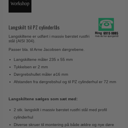
Husnumre
Knud Holscher dørgreb
Delfin & Hvalros
Brevindkast
Olivari
Gio Ponti LAMA
Ringetryk
Turnstyle Designs
Langskilt til PZ cylinderlås
Medici dørgreb
Postkasser
RANDI dørgreb
Svanemøllen træ dørgreb
Langskiltene er udført i massiv børstet rustfri
Dørhængsler
stål (AISI 304).
RDS Italienske dørgreb
Weingarden dørgreb
Passer bla. til Arne Jacobsen dørgrebene.
Skruer
Samuel Heath produkter
Østerbro træ dørgreb
Langskiltene måler 235 x 55 mm
Knager & Kroge
Sibes Metall
Dørgreb Buster+Punch
Tykkelsen er 2 mm
Hattehylder
Søe-Jensen & Co.
Dørgrebshullet måler ø16 mm
DND dørgreb
Kahytskrog
Valli & Valli dørgreb
Afstanden fra dørgrebshul og til PZ cylinderhul er 72 mm
Formani dørgreb
Messing pudsemiddel
YOUNG dørgreb
FSB dørgreb
Langskiltene sælges som sæt med:
VONSILD Møbelgreb
Randi Classic Line
2 stk. langskilt i massiv børstet rustfri stål med profil
Turnstyle Designs Dørgreb
cylinderhul
Paskvilgreb - Terrasse
Diverse skruer til montering på både ældre og nye døre