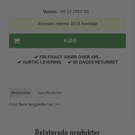
Trædørgreb på Langskilt
Varenr.:
VH.13.1053.SS
Udendørs dørgreb
Afsendes indenfor 10-14 hverdage
KØB
FRI FRAGT V/KØB OVER 499,-
HURTIG LEVERING
60 DAGES RETURRET
Beskrivelse
Specifikationer
Find flere langskilte her >>
Relaterede produkter