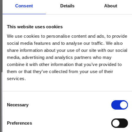
Consent
Details
About
This website uses cookies
We use cookies to personalise content and ads, to provide
social media features and to analyse our traffic. We also
share information about your use of our site with our social
media, advertising and analytics partners who may
combine it with other information that you’ve provided to
them or that they’ve collected from your use of their
Vind et gavekort
på 1000 kr.
services.
Få inspiration og gode tilbud direkte i din indbakke. Tilmeld dig
nyhedsbrevet og deltag automatisk i lodtrækningen om et
gavekort på 1.000 kr.
Afmeld dig når som helst. Vinderen trækkes den sidste hverdag i måneden.
Fornavn
C
Langskilt model VH.13.1007.SS
Necessary
o
VH.13.1007.SS
Email
n
s
Preferences
580,00 DKK
e
TILMELD MIG