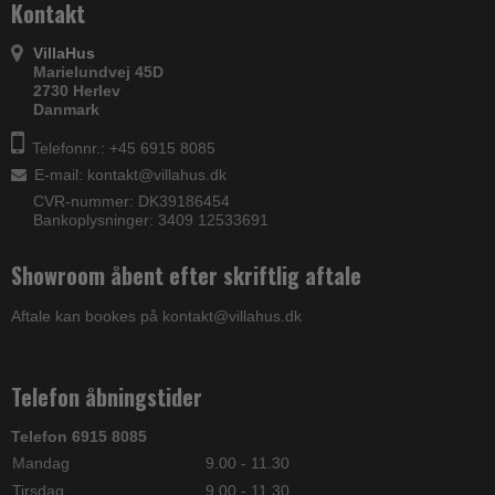
Kontakt
VillaHus
Marielundvej 45D
2730 Herlev
Danmark
Telefonnr.: +45 6915 8085
E-mail
:
kontakt@villahus.dk
CVR-nummer: DK39186454
Bankoplysninger: 3409 12533691
Showroom åbent efter skriftlig aftale
Aftale kan bookes på kontakt@villahus.dk
Telefon åbningstider
Telefon 6915 8085
Mandag
9.00 - 11.30
Tirsdag
9.00 - 11.30