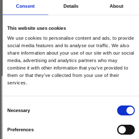
Consent
Details
About
This website uses cookies
We use cookies to personalise content and ads, to provide
social media features and to analyse our traffic. We also
share information about your use of our site with our social
media, advertising and analytics partners who may
combine it with other information that you’ve provided to
them or that they’ve collected from your use of their
Vind et gavekort
på 1000 kr.
services.
Få inspiration og gode tilbud direkte i din indbakke. Tilmeld dig
nyhedsbrevet og deltag automatisk i lodtrækningen om et
gavekort på 1.000 kr.
Afmeld dig når som helst. Vinderen trækkes den sidste hverdag i måneden.
Fornavn
C
Langskilt model VH.13.1007.SS
Necessary
o
VH.13.1007.SS
Email
n
s
Preferences
580,00 DKK
e
TILMELD MIG