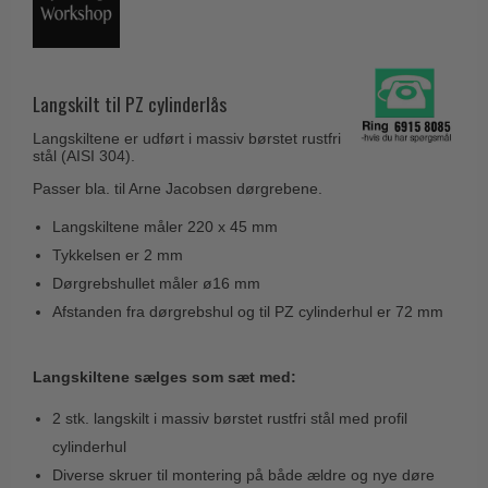
Husnumre
Knud Holscher dørgreb
Delfin & Hvalros
Brevindkast
Olivari
Gio Ponti LAMA
Ringetryk
Turnstyle Designs
Langskilt til PZ cylinderlås
Medici dørgreb
Postkasser
RANDI dørgreb
Svanemøllen træ dørgreb
Langskiltene er udført i massiv børstet rustfri
Dørhængsler
stål (AISI 304).
RDS Italienske dørgreb
Weingarden dørgreb
Passer bla. til Arne Jacobsen dørgrebene.
Skruer
Samuel Heath produkter
Østerbro træ dørgreb
Langskiltene måler 220 x 45 mm
Knager & Kroge
Sibes Metall
Dørgreb Buster+Punch
Tykkelsen er 2 mm
Hattehylder
Søe-Jensen & Co.
Dørgrebshullet måler ø16 mm
DND dørgreb
Kahytskrog
Valli & Valli dørgreb
Afstanden fra dørgrebshul og til PZ cylinderhul er 72 mm
Formani dørgreb
Messing pudsemiddel
YOUNG dørgreb
FSB dørgreb
Langskiltene sælges som sæt med:
VONSILD Møbelgreb
Randi Classic Line
2 stk. langskilt i massiv børstet rustfri stål med profil
Turnstyle Designs Dørgreb
cylinderhul
Paskvilgreb - Terrasse
Diverse skruer til montering på både ældre og nye døre