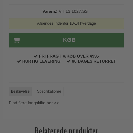
Trædørgreb på Langskilt
Varenr.:
VH.13.1027.SS
Udendørs dørgreb
Afsendes indenfor 10-14 hverdage
KØB
FRI FRAGT V/KØB OVER 499,-
HURTIG LEVERING
60 DAGES RETURRET
Beskrivelse
Specifikationer
Find flere langskilte her >>
Relaterede produkter