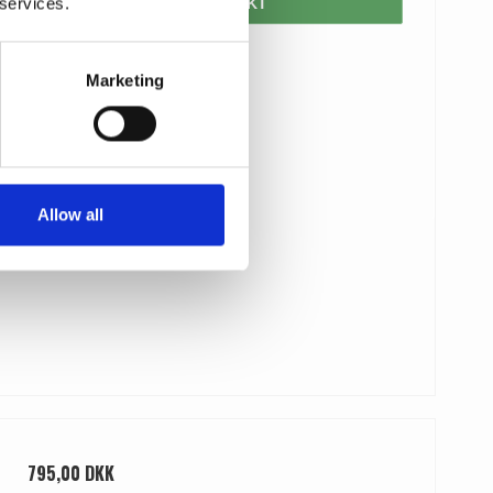
 services.
VIS PRODUKT
Marketing
Allow all
795,00 DKK