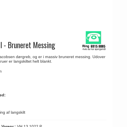
l - Bruneret Messing
 Jacobsen dørgreb, og er i massiv bruneret messing. Udover
ruer er langskiltet helt blankt.
m
ed:
ng af langskilt
Varenr.:
VH.13.1022.P