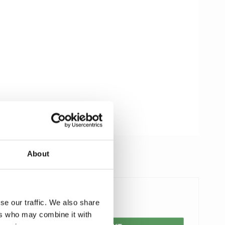
About
795,00 DKK
se our traffic. We also share
ers who may combine it with