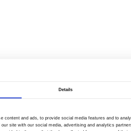
Relaterede produkter
Details
Langskilt - ø16 mm - Europrofil - Bruneret
Messing - cc72 mm
e content and ads, to provide social media features and to analy
 our site with our social media, advertising and analytics partn
Villa Workshop