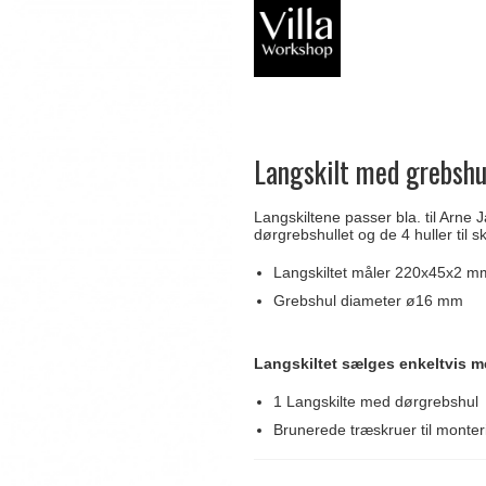
Delfin & Hvalros
Skruer
Sibes Metall
Formani dørgreb
Gio Ponti LAMA
Knager & Kroge
Søe-Jensen & Co.
FSB dørgreb
Langskilt med grebshu
Langskiltene passer bla. til Arne
dørgrebshullet og de 4 huller til sk
Langskiltet måler 220x45x2 m
Grebshul diameter ø16 mm
Langskiltet sælges enkeltvis m
1 Langskilte med dørgrebshul
Brunerede træskruer til monteri