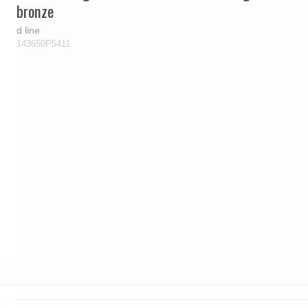
bronze
d line
143650P5411