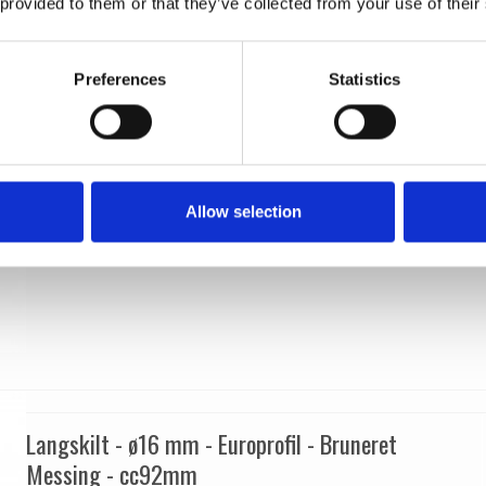
 provided to them or that they’ve collected from your use of their
VH.13.1053.P
Preferences
Statistics
Allow selection
Langskilt - ø16 mm - Europrofil - Bruneret
Messing - cc92mm