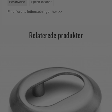
Beskrivelse
Specifikationer
Trædørgreb på Langskilt
Find flere toiletbesætninger her >>
Udendørs dørgreb
Relaterede produkter