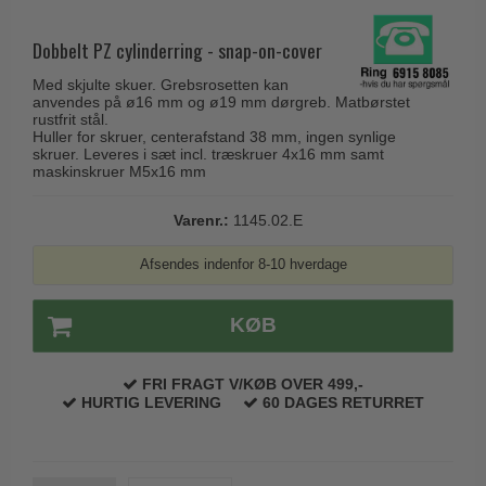
Husnumre
Knud Holscher dørgreb
Delfin & Hvalros
Brevindkast
Dobbelt PZ cylinderring - snap-on-cover
Olivari
Gio Ponti LAMA
Ringetryk
Med skjulte skuer. Grebsrosetten kan
Turnstyle Designs
Medici dørgreb
anvendes på ø16 mm og ø19 mm dørgreb. Matbørstet
Postkasser
rustfrit stål.
RANDI dørgreb
Svanemøllen træ dørgreb
Huller for skruer, centerafstand 38 mm, ingen synlige
Dørhængsler
skruer. Leveres i sæt incl. træskruer 4x16 mm samt
RDS Italienske dørgreb
maskinskruer M5x16 mm
Weingarden dørgreb
Skruer
Samuel Heath produkter
Østerbro træ dørgreb
Varenr.:
1145.02.E
Knager & Kroge
Sibes Metall
Dørgreb Buster+Punch
Hattehylder
Afsendes indenfor 8-10 hverdage
Søe-Jensen & Co.
DND dørgreb
Kahytskrog
Valli & Valli dørgreb
Formani dørgreb
KØB
Messing pudsemiddel
YOUNG dørgreb
FSB dørgreb
VONSILD Møbelgreb
FRI FRAGT V/KØB OVER 499,-
Randi Classic Line
HURTIG LEVERING
60 DAGES RETURRET
Turnstyle Designs Dørgreb
Paskvilgreb - Terrasse