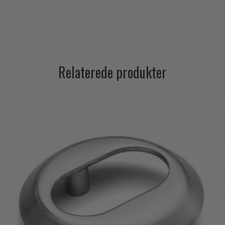
Trædørgreb på Langskilt
Udendørs dørgreb
Relaterede produkter