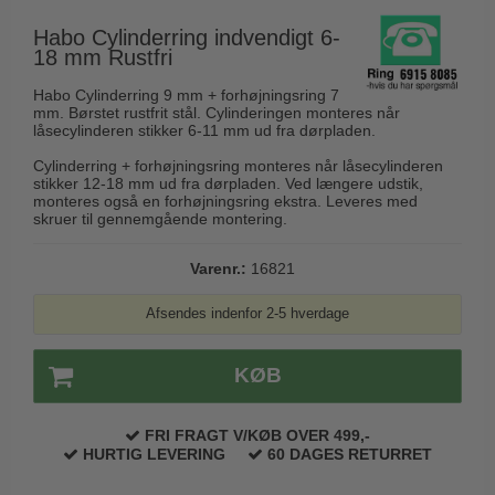
Husnumre
Knud Holscher dørgreb
Delfin & Hvalros
Habo Cylinderring indvendigt 6-
Brevindkast
Olivari
18 mm Rustfri
Gio Ponti LAMA
Ringetryk
Turnstyle Designs
Habo Cylinderring 9 mm + forhøjningsring 7
Medici dørgreb
mm. Børstet rustfrit stål. Cylinderingen monteres når
Postkasser
RANDI dørgreb
låsecylinderen stikker 6-11 mm ud fra dørpladen.
Svanemøllen træ dørgreb
Dørhængsler
RDS Italienske dørgreb
Cylinderring + forhøjningsring monteres når låsecylinderen
Weingarden dørgreb
stikker 12-18 mm ud fra dørpladen. Ved længere udstik,
Skruer
Samuel Heath produkter
monteres også en forhøjningsring ekstra. Leveres med
Østerbro træ dørgreb
skruer til gennemgående montering.
Knager & Kroge
Sibes Metall
Dørgreb Buster+Punch
Hattehylder
Varenr.:
16821
Søe-Jensen & Co.
DND dørgreb
Kahytskrog
Valli & Valli dørgreb
Afsendes indenfor 2-5 hverdage
Formani dørgreb
Messing pudsemiddel
YOUNG dørgreb
FSB dørgreb
KØB
VONSILD Møbelgreb
Randi Classic Line
FRI FRAGT V/KØB OVER 499,-
Turnstyle Designs Dørgreb
HURTIG LEVERING
60 DAGES RETURRET
Paskvilgreb - Terrasse