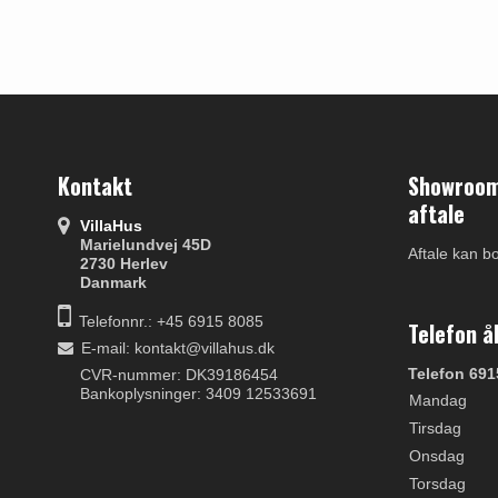
Kontakt
Showroom 
aftale
VillaHus
Marielundvej 45D
Aftale kan b
2730 Herlev
Danmark
Telefonnr.: +45 6915 8085
Telefon å
E-mail
:
kontakt@villahus.dk
Telefon 691
CVR-nummer: DK39186454
Bankoplysninger: 3409 12533691
Mandag
Tirsdag
Onsdag
Torsdag