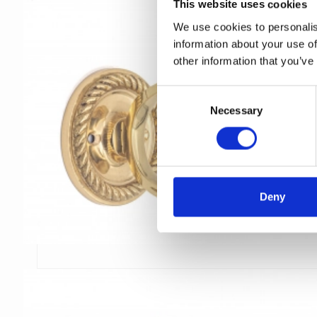
This website uses cookies
We use cookies to personalis
information about your use of
other information that you’ve
C
Necessary
o
n
s
e
n
t
Deny
S
e
l
e
c
t
i