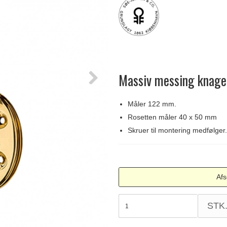
Delfin & Hvalros
Skruer
Sibes Metall
Formani dørgreb
Gio Ponti LAMA
Knager & Kroge
Søe-Jensen & Co.
FSB dørgreb
Massiv messing knage
Måler 122 mm.
Rosetten måler 40 x 50 mm
Skruer til montering medfølger.
Afs
STK