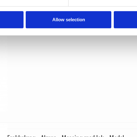
6535
Kyner og Co
202070
Allow selection