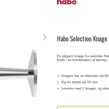
Delfin & Hvalros
Skruer
Sibes Metall
Formani dørgreb
Gio Ponti LAMA
Knager & Kroge
Søe-Jensen & Co.
FSB dørgreb
Habo Selection Knage 
En elegant knage fra svenske Hab
finish i en kombination af børstet
Knagen har en diameter på 6
Og en dybde på 50 mm.
Leveres med 2 knager, og diver