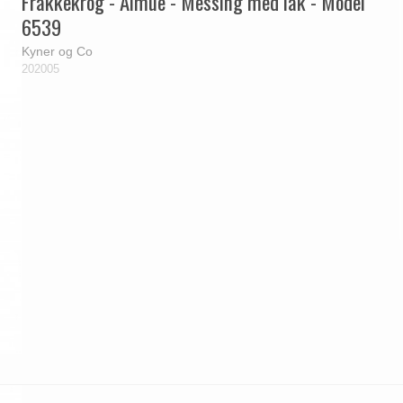
Frakkekrog - Almue - Messing med lak - Model
6539
Kyner og Co
202005