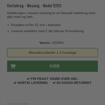
Husnumre
Knud Holscher dørgreb
Hattekrog - Messing - Model 9203
Delfin & Hvalros
Brevindkast
Olivari
Hattekrogen i massiv messing er en klassisk hattekrog med
Gio Ponti LAMA
glat roset og hals.
Ringetryk
Turnstyle Designs
Medici dørgreb
Rosetten m†ler 51 mm i diameter
Postkasser
RANDI dørgreb
Svanemøllen træ dørgreb
Leveres enkeltvis med 2 stk.ÿskruer til montering.
Dørhængsler
RDS Italienske dørgreb
Weingarden dørgreb
Skruer
Samuel Heath produkter
Varenr.:
202004
Østerbro træ dørgreb
Knager & Kroge
Sibes Metall
Afsendes indenfor 1-2 hverdage
Dørgreb Buster+Punch
Hattehylder
Søe-Jensen & Co.
DND dørgreb
Kahytskrog
KØB
Valli & Valli dørgreb
Formani dørgreb
Messing pudsemiddel
YOUNG dørgreb
FSB dørgreb
FRI FRAGT V/KØB OVER 499,-
VONSILD Møbelgreb
HURTIG LEVERING
60 DAGES RETURRET
Randi Classic Line
Turnstyle Designs Dørgreb
Paskvilgreb - Terrasse