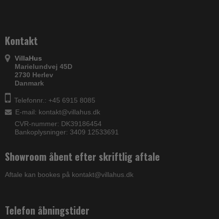
Kontakt
VillaHus
Marielundvej 45D
2730 Herlev
Danmark
Telefonnr.: +45 6915 8085
E-mail
:
kontakt@villahus.dk
CVR-nummer: DK39186454
Bankoplysninger: 3409 12533691
Showroom åbent efter skriftlig aftale
Aftale kan bookes på kontakt@villahus.dk
Telefon åbningstider