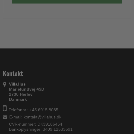
Kontakt
VillaHus
Marielundvej 45D
2730 Herlev
Danmark
Telefonnr.: +45 6915 8085
E-mail
:
kontakt@villahus.dk
CVR-nummer: DK39186454
Bankoplysninger: 3409 12533691