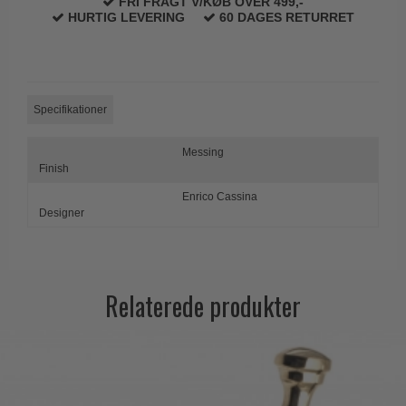
FRI FRAGT V/KØB OVER 499,-
Trædørgreb på Langskilt
HURTIG LEVERING
60 DAGES RETURRET
Udendørs dørgreb
Specifikationer
Messing
Finish
Enrico Cassina
Designer
Relaterede produkter