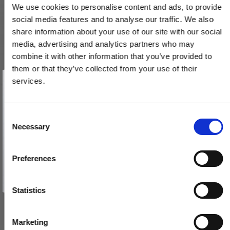
We use cookies to personalise content and ads, to provide
social media features and to analyse our traffic. We also
share information about your use of our site with our social
media, advertising and analytics partners who may
combine it with other information that you’ve provided to
them or that they’ve collected from your use of their
Vind et gavekort
på 1000 kr.
services.
Få inspiration og gode tilbud direkte i din indbakke. Tilmeld dig
nyhedsbrevet og deltag automatisk i lodtrækningen om et
gavekort på 1.000 kr.
Afmeld dig når som helst. Vinderen trækkes den sidste hverdag i måneden.
Fornavn
C
Hattekrog - Klassisk - Messing med lak - Model 9203
Necessary
o
202004
Email
n
s
Preferences
163,00 DKK
e
TILMELD MIG
n
Nej tak
VIS PRODUKT
t
Statistics
S
e
Marketing
l