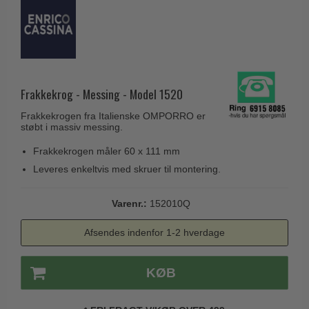
Husnumre
Knud Holscher dørgreb
Delfin & Hvalros
Brevindkast
Olivari
Gio Ponti LAMA
Ringetryk
Turnstyle Designs
Medici dørgreb
Postkasser
RANDI dørgreb
Svanemøllen træ dørgreb
Frakkekrog - Messing - Model 1520
Dørhængsler
RDS Italienske dørgreb
Weingarden dørgreb
Frakkekrogen fra Italienske OMPORRO er
Skruer
Samuel Heath produkter
støbt i massiv messing.
Østerbro træ dørgreb
Knager & Kroge
Sibes Metall
Frakkekrogen måler 60 x 111 mm
Dørgreb Buster+Punch
Hattehylder
Leveres enkeltvis med skruer til montering.
Søe-Jensen & Co.
DND dørgreb
Kahytskrog
Valli & Valli dørgreb
Formani dørgreb
Varenr.:
152010Q
Messing pudsemiddel
YOUNG dørgreb
FSB dørgreb
Afsendes indenfor 1-2 hverdage
VONSILD Møbelgreb
Randi Classic Line
KØB
Turnstyle Designs Dørgreb
Paskvilgreb - Terrasse