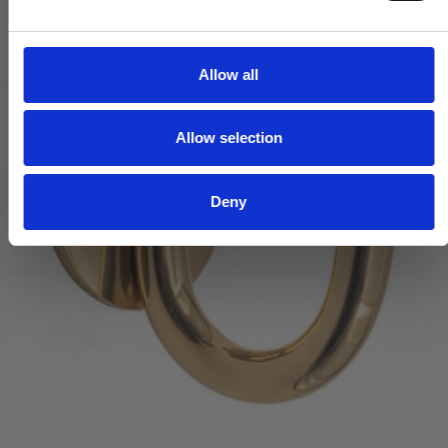
e
c
t
Allow all
i
o
Allow selection
n
Deny