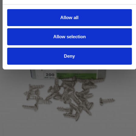
e
c
t
Allow all
i
o
Allow selection
n
Deny