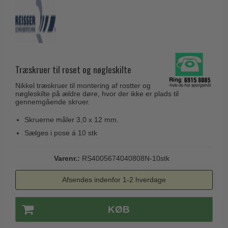
Husnumre
Knud Holscher dørgreb
Delfin & Hvalros
Brevindkast
Olivari
Gio Ponti LAMA
Ringetryk
Turnstyle Designs
Medici dørgreb
Postkasser
RANDI dørgreb
Svanemøllen træ dørgreb
Træskruer til roset og nøgleskilte
Dørhængsler
RDS Italienske dørgreb
Weingarden dørgreb
Nikkel træskruer til montering af rostter og
Skruer
Samuel Heath produkter
nøgleskilte på ældre døre, hvor der ikke er plads til
Østerbro træ dørgreb
gennemgående skruer.
Knager & Kroge
Sibes Metall
Dørgreb Buster+Punch
Skruerne måler 3,0 x 12 mm.
Hattehylder
Søe-Jensen & Co.
DND dørgreb
Sælges i pose á 10 stk
Kahytskrog
Valli & Valli dørgreb
Formani dørgreb
Messing pudsemiddel
Varenr.:
RS4005674040808N-10stk
YOUNG dørgreb
FSB dørgreb
VONSILD Møbelgreb
Afsendes indenfor 1-2 hverdage
Randi Classic Line
Turnstyle Designs Dørgreb
KØB
Paskvilgreb - Terrasse