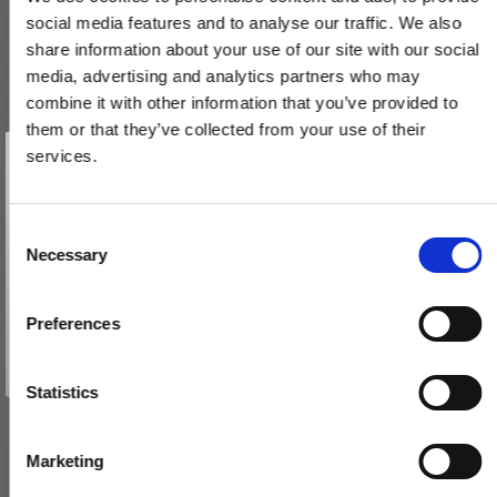
social media features and to analyse our traffic. We also
share information about your use of our site with our social
media, advertising and analytics partners who may
combine it with other information that you’ve provided to
them or that they’ve collected from your use of their
Vind et gavekort
på 1000 kr.
services.
Få inspiration og gode tilbud direkte i din indbakke. Tilmeld dig
nyhedsbrevet og deltag automatisk i lodtrækningen om et
gavekort på 1.000 kr.
Afmeld dig når som helst. Vinderen trækkes den sidste hverdag i måneden.
Forniklede Linsehovedet - lige kærv - 3,0x12 mm (200 stk.)
Fornavn
C
Necessary
RS4005674040808NP
o
Email
n
s
340,00 DKK
Preferences
e
TILMELD MIG
n
VIS PRODUKT
Nej tak
t
Statistics
S
e
Marketing
l