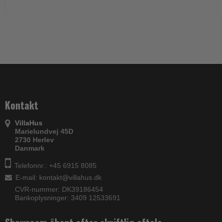
Kontakt
VillaHus
Marielundvej 45D
2730 Herlev
Danmark
Telefonnr.: +45 6915 8085
E-mail
:
kontakt@villahus.dk
CVR-nummer: DK39186454
Bankoplysninger: 3409 12533691